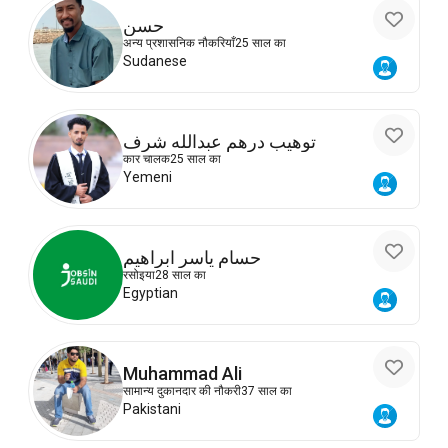
حسن
अन्य प्रशासनिक नौकरियाँ
25 साल का
Sudanese
توهيب درهم عبدالله شرف
कार चालक
25 साल का
Yemeni
حسام ياسر ابراهيم
रसोइया
28 साल का
Egyptian
Muhammad Ali
सामान्य दुकानदार की नौकरी
37 साल का
Pakistani