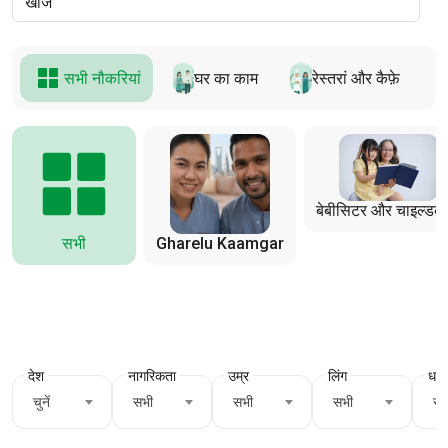
सभी नौकरियां
घर का काम
रेस्तरां और कैफ़े
बेबीसिटर और चाइल्डक
सभी
Gharelu Kaamgar
देश
नागरिकता
उम्र
लिंग
धर्म
चुनें
सभी
सभी
सभी
सभ