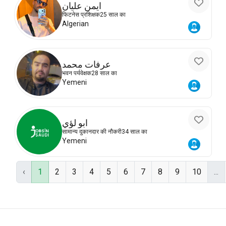
ايمن عليان
फिटनेस प्रशिक्षक
25 साल का
Algerian
عرفات محمد
भवन पर्यवेक्षक
28 साल का
Yemeni
ابو لؤي
सामान्य दुकानदार की नौकरी
34 साल का
Yemeni
‹
1
2
3
4
5
6
7
8
9
10
...