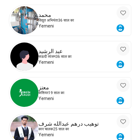
محمد
विद्युत अभियंता
36 साल का
Yemeni
عبد الرشيد
सऊदी व्यंजन
36 साल का
Yemeni
معتز
केशियर
19 साल का
Yemeni
توهيب درهم عبدالله شرف
कार चालक
25 साल का
Yemeni