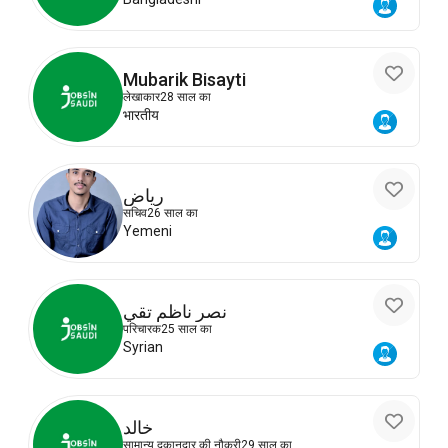
Mubarik Bisayti
लेखाकार
28 साल का
भारतीय
رياض
सचिव
26 साल का
Yemeni
نصر ناظم تقي
परिचारक
25 साल का
Syrian
خالد
सामान्य दुकानदार की नौकरी
29 साल का