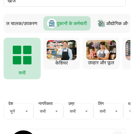
ाइकिल चालक/उपकरण
दुकानों के कर्मचारी
औद्योगिक और निर
उपहार और फूल
केशियर
सभी
देश
नागरिकता
उम्र
लिंग
धर्म
चुनें
सभी
सभी
सभी
सभ