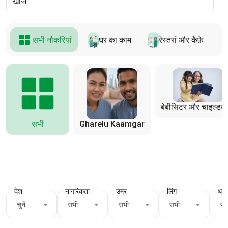
सभी नौकरियां
घर का काम
रेस्तरां और कैफ़े
बेबीसिटर और चाइल्डक
सभी
Gharelu Kaamgar
देश
नागरिकता
उम्र
लिंग
धर्म
चुनें
सभी
सभी
सभी
सभ