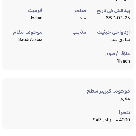
پیدائش کی تاریخ
صنف
قومیت
1997-03-25
مرد
Indian
ازدواجی حیثیت
مذہب
موجودہ مقام
شادی شدہ
Saudi Arabia
علاقہ/صوبہ
Riyadh
موجودہ کیریئر سطح
ملازم
تنخواہ
4000 سے زیادہ SAR