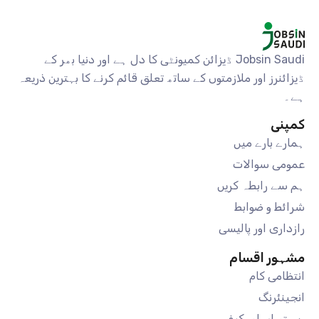
Jobsin Saudi ڈیزائن کمیونٹی کا دل ہے اور دنیا بھر کے
ڈیزائنرز اور ملازمتوں کے ساتھ تعلق قائم کرنے کا بہترین ذریعہ
ہے۔
کمپنی
ہمارے بارے میں
عمومی سوالات
ہم سے رابطہ کریں
شرائط و ضوابط
رازداری اور پالیسی
مشہور اقسام
انتظامی کام
انجینئرنگ
ریستوراں اور کیفے