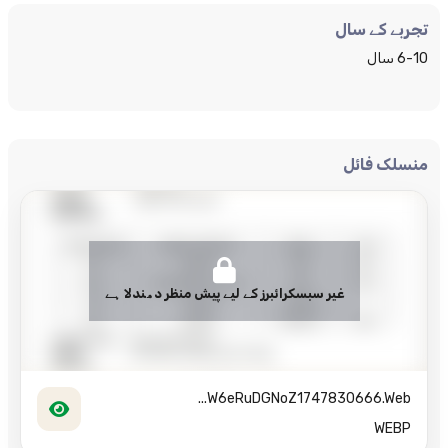
تجربے کے سال
6-10 سال
منسلک فائل
غیر سبسکرائبرز کے لیے پیش منظر دھندلا ہے
W6eRuDGNoZ1747830666.web...
WEBP