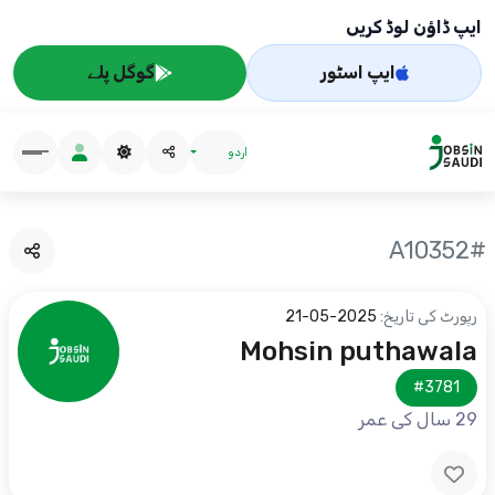
ایپ ڈاؤن لوڈ کریں
ایپ اسٹور
گوگل پلے
اردو
#A10352
رپورٹ کی تاریخ:
2025-05-21
Mohsin puthawala
#3781
29 سال کی عمر