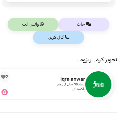
چاٹ
واٹس ایپ
کال کریں
تجویز کردہ ریزومے
2
iqra anwar
استاذ
30 سال کی عمر
پاکستانی