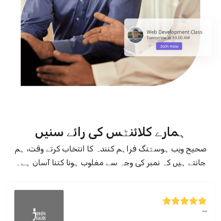
ہمارے کلائنٹس کی رائے سنیں
صحیح ویب ہوسٹنگ فراہم کنندہ کا انتخاب کرتے وقت، ہم
جانتے ہیں کہ نمبر کی وجہ سے مغلوب ہونا کتنا آسان ہے۔
""