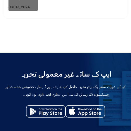
Jul 03, 2024
ایپ کے ساتھ غیر معمولی تجربہ
کیا آپ دوران سفر ایک بہتر تجربہ حاصل کرنا چاہتے ہیں؟ ہمارے خصوصی خدمات اور
پیشکشوں تک رسائی کے لیے ابھی ہماری ایپ ڈاؤن لوڈ کریں۔