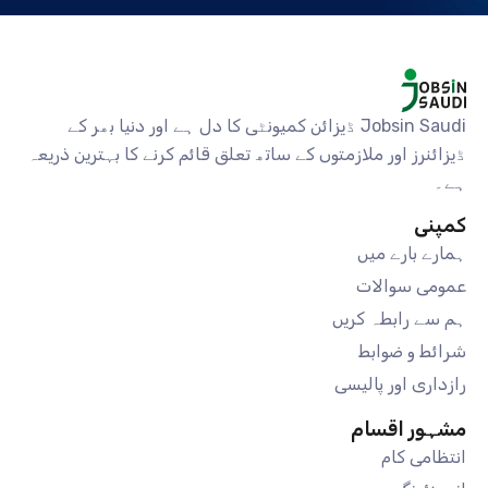
Jobsin Saudi ڈیزائن کمیونٹی کا دل ہے اور دنیا بھر کے
ڈیزائنرز اور ملازمتوں کے ساتھ تعلق قائم کرنے کا بہترین ذریعہ
ہے۔
کمپنی
ہمارے بارے میں
عمومی سوالات
ہم سے رابطہ کریں
شرائط و ضوابط
رازداری اور پالیسی
مشہور اقسام
انتظامی کام