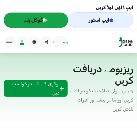
ایپ ڈاؤن لوڈ کریں
ایپ اسٹور
گوگل پلے
اردو
ریزیومے دریافت
کریں
نوکری کے لئے درخواست
چھپی ہوئی صلاحیت کو دریافت
دیں
کریں اور ماہر پیشہ ور افراد
تلاش کریں