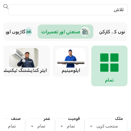
کانوں کے کارکن
صنعتی اور تعمیرات
گاڑیوں اور وس
ایلومینیم
ایئر کنڈیشننگ ٹیکنیشن
تمام
ملک
قومیت
عمر
صنف
منتخب کریں
تمام
تمام
تمام