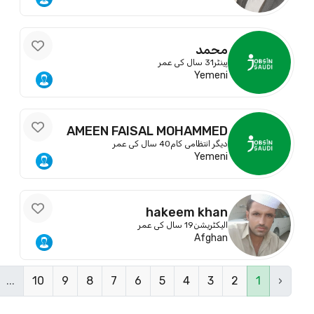
محمد
پینٹر
31 سال کی عمر
Yemeni
AMEEN FAISAL MOHAMMED
ALSALAHI
دیگر انتظامی کام
40 سال کی عمر
Yemeni
hakeem khan
الیکٹریشن
19 سال کی عمر
Afghan
...
10
9
8
7
6
5
4
3
2
1
‹