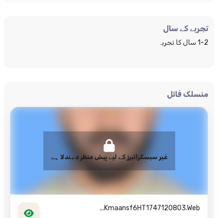
تجربے کے سال
1-2 سال کا تجربہ
منسلک فائل
غیر سبسکرائبرز کے لیے پیش منظر دھندلا ہے
Kmaansf6HT1747120803.web...