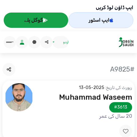
ایپ ڈاؤن لوڈ کریں
ایپ اسٹور
گوگل پلے
اردو
#A9825
رپورٹ کی تاریخ:
2025-05-13
Muhammad Waseem
#3613
20 سال کی عمر