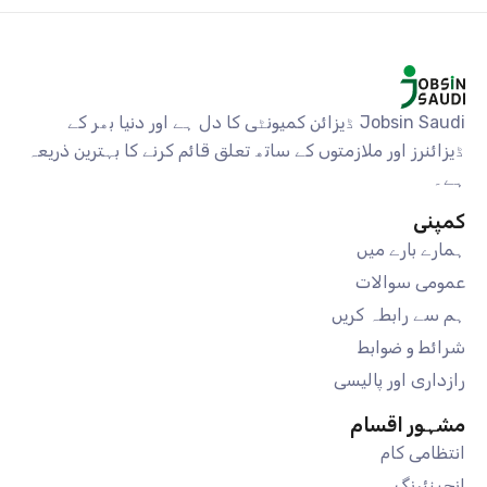
Jobsin Saudi ڈیزائن کمیونٹی کا دل ہے اور دنیا بھر کے
ڈیزائنرز اور ملازمتوں کے ساتھ تعلق قائم کرنے کا بہترین ذریعہ
ہے۔
کمپنی
ہمارے بارے میں
عمومی سوالات
ہم سے رابطہ کریں
شرائط و ضوابط
رازداری اور پالیسی
مشہور اقسام
انتظامی کام
انجینئرنگ