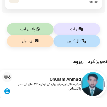
WEBP
چاٹ
واٹس ایپ
کال کریں
ای میل
تجویز کردہ ریزومے
6
Ghulam Ahmad
دیگر صفائی اور دیکھ بھال کی نوکریاں
29 سال کی عمر
پاکستانی