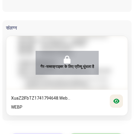
संलग्न
गैर-सब्सक्राइबर के लिए प्रीव्यू धुंधला है
XuaZ2lFbTZ1741794648.web...
WEBP