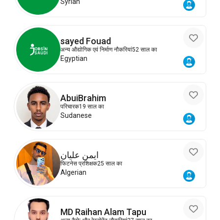
Syrian
sayed Fouad
अन्य औद्योगिक एवं निर्माण नौकरियां
52 साल का
Egyptian
AbuiBrahim
परिचारक
19 साल का
Sudanese
ايمن عليان
फिटनेस प्रशिक्षक
25 साल का
Algerian
MD Raihan Alam Tapu