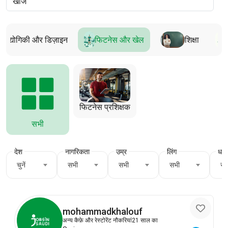
प्रौद्योगिकी और डिज़ाइन
फिटनेस और खेल
शिक्षा
फिटनेस प्रशिक्षक
सभी
देश
नागरिकता
उम्र
लिंग
धर्म
चुनें
सभी
सभी
सभी
सभ
mohammadkhalouf
अन्य कैफ़े और रेस्टोरेंट नौकरियां
21 साल का