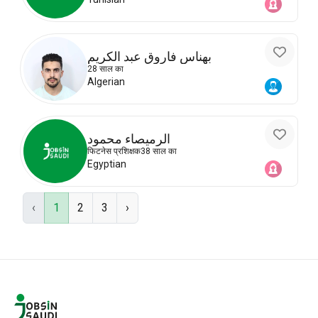
بهناس فاروق عبد الكريم
28 साल का
Algerian
الرميصاء محمود
फिटनेस प्रशिक्षक
38 साल का
Egyptian
‹
1
2
3
›