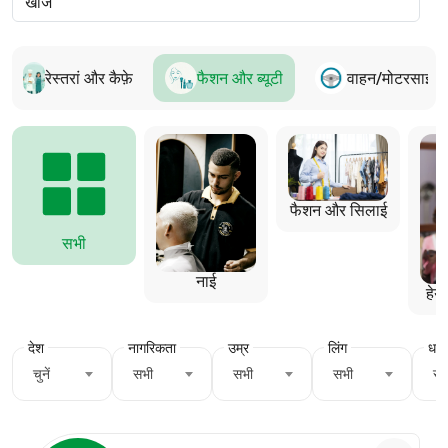
रेस्तरां और कैफ़े
फैशन और ब्यूटी
वाहन/मोटरसाइ
फैशन और सिलाई
सभी
नाई
हेय
देश
नागरिकता
उम्र
लिंग
धर्म
चुनें
सभी
सभी
सभी
सभ