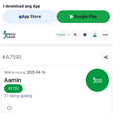
I-download ang App
App Store
Google Play
Filipino
#A7590
Nilikha noong:
2025-04-16
Aamin
#2720
31 taong gulang