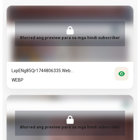
Blurred ang preview para sa mga hindi subscriber
LxpENg85Qr1744806335.web...
WEBP
Blurred ang preview para sa mga hindi subscriber