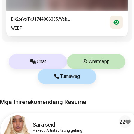
DK2brVxTxJ1744806335.web...
WEBP
Chat
WhatsApp
Tumawag
Mga Inirerekomendang Resume
22
Sara seid
Makeup Artist
25 taong gulang