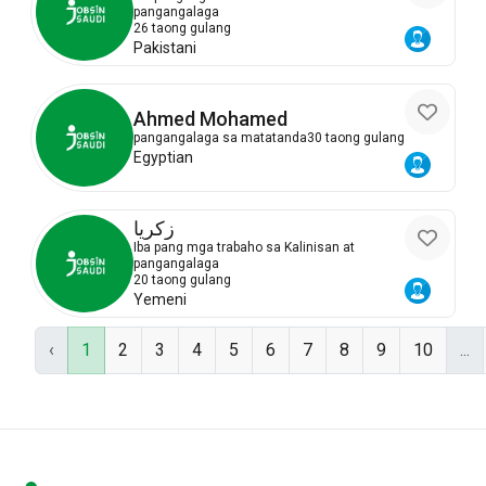
pangangalaga
26 taong gulang
Pakistani
Ahmed Mohamed
pangangalaga sa matatanda
30 taong gulang
Egyptian
زكريا
Iba pang mga trabaho sa Kalinisan at
pangangalaga
20 taong gulang
Yemeni
‹
1
2
3
4
5
6
7
8
9
10
...