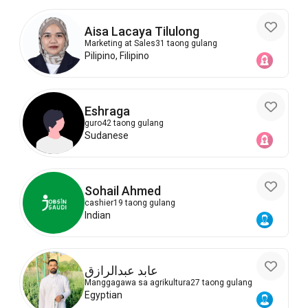
Aisa Lacaya Tilulong
Marketing at Sales
31 taong gulang
Pilipino, Filipino
Eshraga
guro
42 taong gulang
Sudanese
Sohail Ahmed
cashier
19 taong gulang
Indian
عابد عبدالرازق
Manggagawa sa agrikultura
27 taong gulang
Egyptian