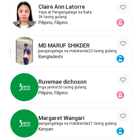
Claire Ann Latorre
Yaya at Pangangalaga sa Bata
36 taong gulang
Pilipino, Filipino
MD MARUF SHIKDER
pangangalaga sa matatanda
22 taong gulang
Bangladeshi
Ruvemae dichoson
mga janitor
26 taong gulang
Pilipino, Filipino
Margaret Wangari
pangangalaga sa matatanda
21 taong gulang
Kenyan