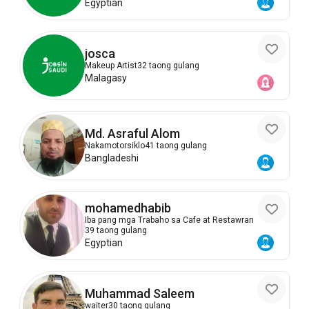
Egyptian
josca
Makeup Artist
32 taong gulang
Malagasy
Md. Asraful Alom
Nakamotorsiklo
41 taong gulang
Bangladeshi
mohamedhabib
Iba pang mga Trabaho sa Cafe at Restawran
39 taong gulang
Egyptian
Muhammad Saleem
waiter
30 taong gulang