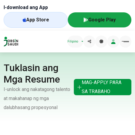
I-download ang App
App Store
Google Play
Filipino
Tuklasin ang
Mga Resume
MAG-APPLY PARA
I-unlock ang nakatagong talento
SA TRABAHO
at makahanap ng mga
dalubhasang propesyonal