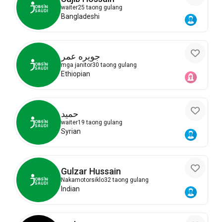
waiter
25 taong gulang
Bangladeshi
جويره عمر
mga janitor
30 taong gulang
Ethiopian
حميد
waiter
19 taong gulang
Syrian
Gulzar Hussain
Nakamotorsiklo
32 taong gulang
Indian