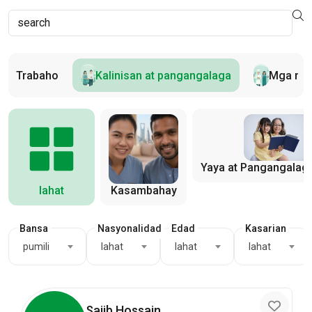
 ng Trabaho
Kalinisan at pangangalaga
Mga res
Yaya at Pangangalaga
lahat
Kasambahay
Bansa
Nasyonalidad
Edad
Kasarian
pumili
lahat
lahat
lahat
Sajib Hossain