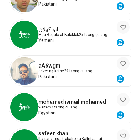
Pakistani
ابو كهلان
Mga Regalo at Bulaklak
25 taong gulang
Yemeni
aA6wgm
driver ng kotse
29 taong gulang
Pakistani
mohamed ismail mohamed
waiter
34 taong gulang
Egyptian
safeer khan
Iba pang mga trabaho sa Kalinisan at