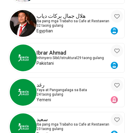
هلال جمال بركات دياب
Iba pang mga Trabaho sa Cafe at Restawran
32 taong gulang
Egyptian
Ibrar Ahmad
Inhinyero Sibil/Istruktural
29 taong gulang
Pakistani
رغد
Yaya at Pangangalaga sa Bata
24 taong gulang
Yemeni
سعيد
Iba pang mga Trabaho sa Cafe at Restawran
23 taong gulang