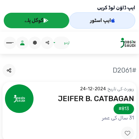
ایپ ڈاؤن لوڈ کریں
ایپ اسٹور
گوگل پلے
اردو
#D2061
رپورٹ کی تاریخ:
2024-12-24
JEIFER B. CATBAGAN
#813
31 سال کی عمر