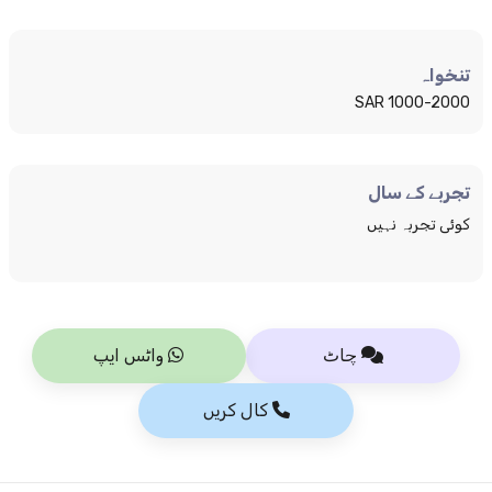
تنخواہ
1000-2000 SAR
تجربے کے سال
کوئی تجربہ نہیں
چاٹ
واٹس ایپ
کال کریں