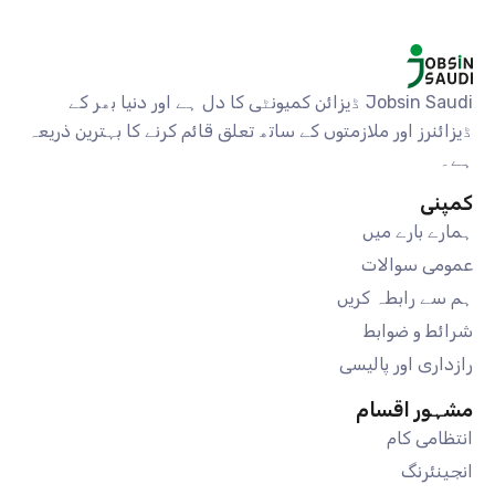
Jobsin Saudi ڈیزائن کمیونٹی کا دل ہے اور دنیا بھر کے
ڈیزائنرز اور ملازمتوں کے ساتھ تعلق قائم کرنے کا بہترین ذریعہ
ہے۔
کمپنی
ہمارے بارے میں
عمومی سوالات
ہم سے رابطہ کریں
شرائط و ضوابط
رازداری اور پالیسی
مشہور اقسام
انتظامی کام
انجینئرنگ