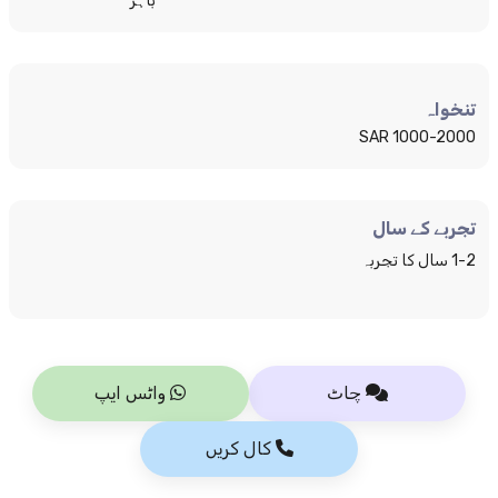
باہر
تنخواہ
1000-2000 SAR
تجربے کے سال
1-2 سال کا تجربہ
چاٹ
واٹس ایپ
کال کریں