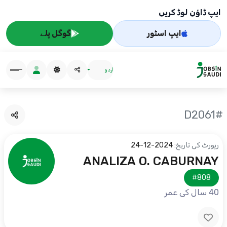
ایپ ڈاؤن لوڈ کریں
ایپ اسٹور
گوگل پلے
اردو
#D2061
رپورٹ کی تاریخ:
2024-12-24
ANALIZA O. CABURNAY
#808
40 سال کی عمر