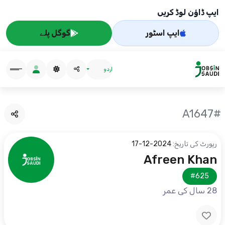
ایپ ڈاؤن لوڈ کریں
ایپ اسٹور
گوگل پلے
اردو
#A1647
رپورٹ کی تاریخ:
2024-12-17
Afreen Khan
#625
28 سال کی عمر