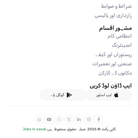
شرائط و ضوابط
رازداری اور پالیسی
مشہور اقسام
انتظامی کام
انجینئرنگ
ریستوراں اور کیفے
صنعتی اور تعمیرات
دکانوں کے کارکن
ایپ ڈاؤن لوڈ کریں
ایپ اسٹور
گوگل پلے
کاپی رائٹ ©
2026. جملہ حقوق محفوظ ہیں
Jobs in saudi