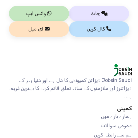
چاٹ
واٹس ایپ
کال کریں
ای میل
Jobsin Saudi ڈیزائن کمیونٹی کا دل ہے اور دنیا بھر کے
ڈیزائنرز اور ملازمتوں کے ساتھ تعلق قائم کرنے کا بہترین ذریعہ
ہے۔
کمپنی
ہمارے بارے میں
عمومی سوالات
ہم سے رابطہ کریں