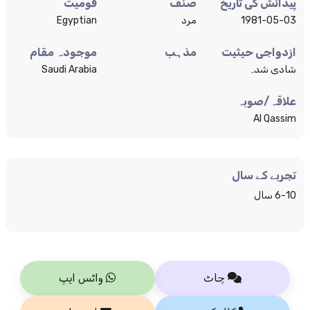
پیدائش کی تاریخ
صنف
قومیت
1981-05-03
مرد
Egyptian
ازدواجی حیثیت
مذہب
موجودہ مقام
شادی شدہ
Saudi Arabia
علاقہ/صوبہ
Al Qassim
تجربے کے سال
6-10 سال
چاٹ
واٹس ایپ