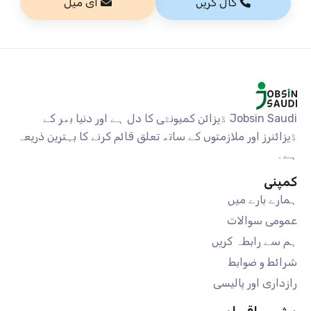
کال کریں
ای میل
Jobsin Saudi ڈیزائن کمیونٹی کا دل ہے اور دنیا بھر کے
ڈیزائنرز اور ملازمتوں کے ساتھ تعلق قائم کرنے کا بہترین ذریعہ
ہے۔
کمپنی
ہمارے بارے میں
عمومی سوالات
ہم سے رابطہ کریں
شرائط و ضوابط
رازداری اور پالیسی