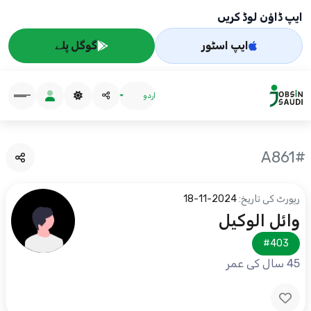
ایپ ڈاؤن لوڈ کریں
ایپ اسٹور
گوگل پلے
اردو
#A861
رپورٹ کی تاریخ:
2024-11-18
وائل الوكيل
#403
45 سال کی عمر