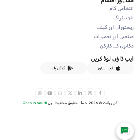
مشہور اقسام
انتظامی کام
انجینئرنگ
ریستوراں اور کیفے
صنعتی اور تعمیرات
دکانوں کے کارکن
ایپ ڈاؤن لوڈ کریں
ایپ اسٹور
گوگل پلے
کاپی رائٹ ©
2026. جملہ حقوق محفوظ ہیں
Jobs in saudi