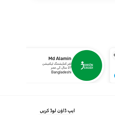
2
Md Alamin
ایئر کنڈیشننگ ٹیکنیشن
27 سال کی عمر
Bangladeshi
ایپ ڈاؤن لوڈ کریں