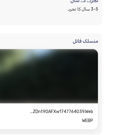
تجربے کے سال
3-5 سال کا تجربہ
منسلک فائل
ZDnt9OAFXw1747764039.web...
WEBP