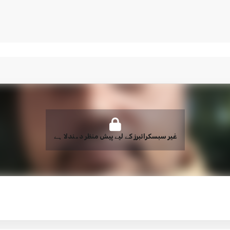
غیر سبسکرائبرز کے لیے پیش منظر دھندلا ہے