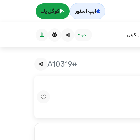
ایپ اسٹور
گوگل پلے
ہ کریں
اردو
#A10319