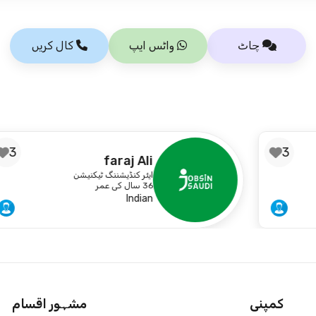
چاٹ
واٹس ایپ
کال کریں
3
faraj Ali
ایئر کنڈیشننگ ٹیکنیشن
36 سال کی عمر
Indian
کمپنی
مشہور اقسام