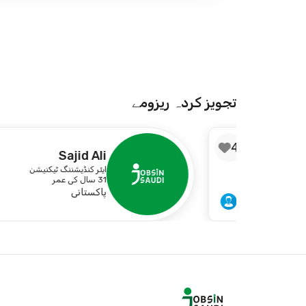
تجویز کردہ ریزومے
3
4
Sajid Ali
ایئر کنڈیشننگ ٹیکنیشن
31 سال کی عمر
پاکستانی