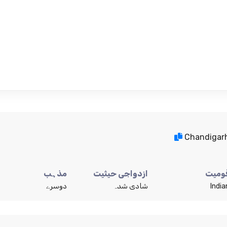
Chandigarh
ومیت
ازدواجی حیثیت
مذہب
India
شادی شدہ
دوسرے