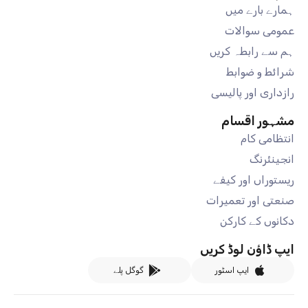
ہمارے بارے میں
عمومی سوالات
ہم سے رابطہ کریں
شرائط و ضوابط
رازداری اور پالیسی
مشہور اقسام
انتظامی کام
انجینئرنگ
ریستوراں اور کیفے
صنعتی اور تعمیرات
دکانوں کے کارکن
ایپ ڈاؤن لوڈ کریں
ایپ اسٹور
گوگل پلے