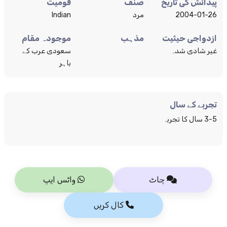
پیدائش کی تاریخ
صنف
قومیت
2004-01-26
مرد
Indian
ازدواجی حیثیت
مذہب
موجودہ مقام
غیر شادی شدہ
سعودی عرب کے
باہر
تجربے کے سال
3-5 سال کا تجربہ
چاٹ
واٹس ایپ
کال کریں