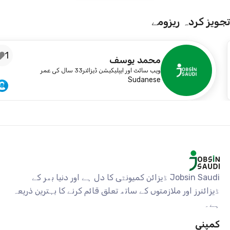
تجویز کردہ ریزومے
1
محمد يوسف
ویب سائٹ اور ایپلیکیشن ڈیزائنر
33 سال کی عمر
Sudanese
Jobsin Saudi ڈیزائن کمیونٹی کا دل ہے اور دنیا بھر کے
ڈیزائنرز اور ملازمتوں کے ساتھ تعلق قائم کرنے کا بہترین ذریعہ
ہے۔
کمپنی