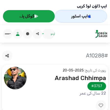
ایپ ڈاؤن لوڈ کریں
ایپ اسٹور
گوگل پلے
اردو
#A10288
رپورٹ کی تاریخ:
2025-05-20
Arashad Chhimpa
#3757
22 سال کی عمر