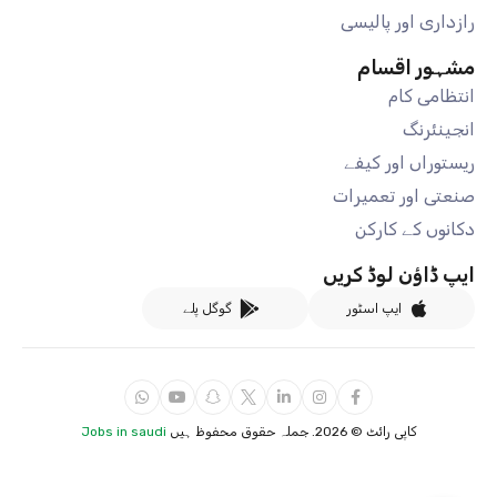
رازداری اور پالیسی
مشہور اقسام
انتظامی کام
انجینئرنگ
ریستوراں اور کیفے
صنعتی اور تعمیرات
دکانوں کے کارکن
ایپ ڈاؤن لوڈ کریں
ایپ اسٹور
گوگل پلے
کاپی رائٹ ©
2026. جملہ حقوق محفوظ ہیں
Jobs in saudi