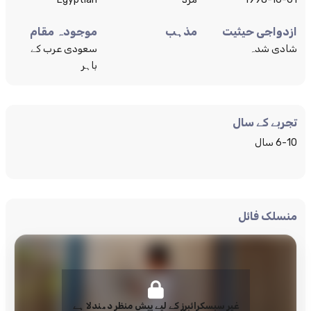
ازدواجی حیثیت
مذہب
موجودہ مقام
شادی شدہ
سعودی عرب کے
باہر
تجربے کے سال
6-10 سال
منسلک فائل
غیر سبسکرائبرز کے لیے پیش منظر دھندلا ہے