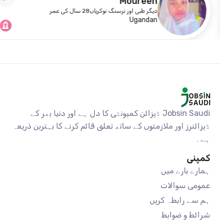
Moureen
دیگر طبی اور نرسنگ نوکریاں
28 سال کی عمر
Ugandan
Jobsin Saudi ڈیزائن کمیونٹی کا دل ہے اور دنیا بھر کے
ڈیزائنرز اور ملازمتوں کے ساتھ تعلق قائم کرنے کا بہترین ذریعہ
ہے۔
کمپنی
ہمارے بارے میں
عمومی سوالات
ہم سے رابطہ کریں
شرائط و ضوابط