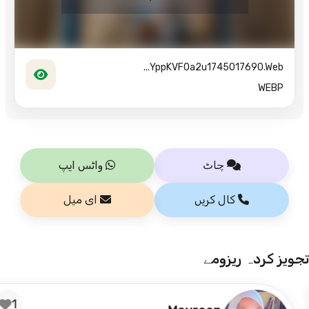
YppKVF0a2u1745017690.web...
WEBP
چاٹ
واٹس ایپ
کال کریں
ای میل
تجویز کردہ ریزومے
1