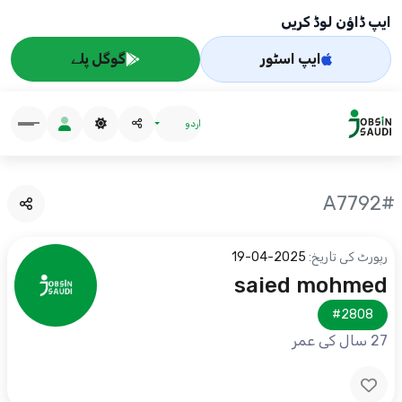
ایپ ڈاؤن لوڈ کریں
ایپ اسٹور
گوگل پلے
اردو
#A7792
رپورٹ کی تاریخ:
2025-04-19
saied mohmed
#2808
27 سال کی عمر