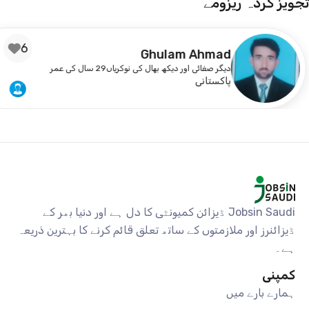
تجویز کردہ ریزومے
6
Ghulam Ahmad
دیگر صفائی اور دیکھ بھال کی نوکریاں
29 سال کی عمر
پاکستانی
Jobsin Saudi ڈیزائن کمیونٹی کا دل ہے اور دنیا بھر کے
ڈیزائنرز اور ملازمتوں کے ساتھ تعلق قائم کرنے کا بہترین ذریعہ
ہے۔
کمپنی
ہمارے بارے میں