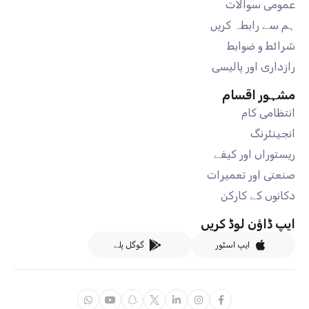
عمومی سوالات
ہم سے رابطہ کریں
شرائط و ضوابط
رازداری اور پالیسی
مشہور اقسام
انتظامی کام
انجینئرنگ
ریستوراں اور کیفے
صنعتی اور تعمیرات
دکانوں کے کارکن
ایپ ڈاؤن لوڈ کریں
ایپ اسٹور
گوگل پلے