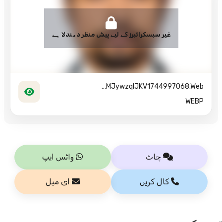
غیر سبسکرائبرز کے لیے پیش منظر دھندلا ہے
MJywzqlJKV1744997068.web...
WEBP
چاٹ
واٹس ایپ
کال کریں
ای میل