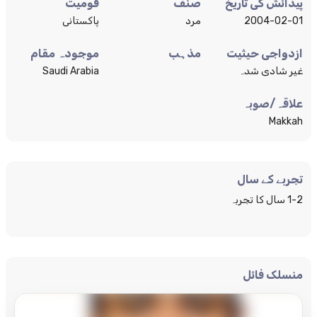
پیدائش کی تاریخ
صنف
قومیت
2004-02-01
مرد
پاکستانی
ازدواجی حیثیت
مذہب
موجودہ مقام
غیر شادی شدہ
Saudi Arabia
علاقہ/صوبہ
Makkah
تجربے کے سال
1-2 سال کا تجربہ
منسلک فائل