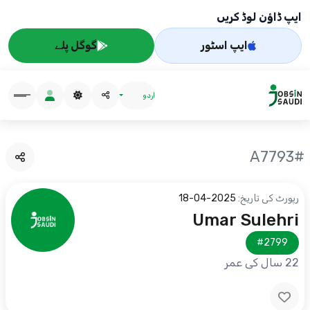
ایپ ڈاؤن لوڈ کریں
ایپ اسٹور
گوگل پلے
اردو
#A7793
رپورٹ کی تاریخ:
2025-04-18
Umar Sulehri
#2799
22 سال کی عمر