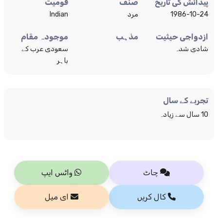
پیدائش کی تاریخ
صنف
قومیت
1986-10-24
مرد
Indian
ازدواجی حیثیت
مذہب
موجودہ مقام
شادی شدہ
سعودی عرب کے
باہر
تجربے کے سال
10 سال سے زیادہ
چاٹ
واٹس ایپ
کال کریں
ای میل