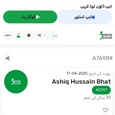
ایپ ڈاؤن لوڈ کریں
ایپ اسٹور
گوگل پلے
اردو
#A7698
رپورٹ کی تاریخ:
2025-04-17
Ashiq Hussain Bhat
#2761
39 سال کی عمر