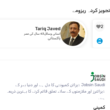
تجویز کردہ ریزومے
2
Tariq Javed
انسانی وسائل
63 سال کی عمر
پاکستانی
Jobsin Saudi ڈیزائن کمیونٹی کا دل ہے اور دنیا بھر کے
ڈیزائنرز اور ملازمتوں کے ساتھ تعلق قائم کرنے کا بہترین ذریعہ
ہے۔
کمپنی