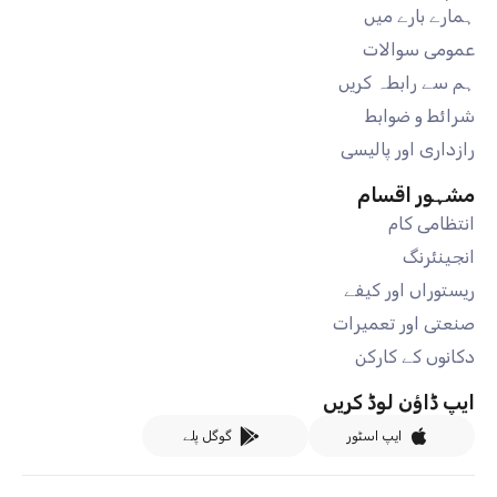
ہمارے بارے میں
عمومی سوالات
ہم سے رابطہ کریں
شرائط و ضوابط
رازداری اور پالیسی
مشہور اقسام
انتظامی کام
انجینئرنگ
ریستوراں اور کیفے
صنعتی اور تعمیرات
دکانوں کے کارکن
ایپ ڈاؤن لوڈ کریں
ایپ اسٹور
گوگل پلے