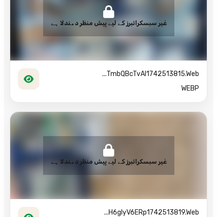
غیر سبسکرائبرز کے لیے پیش منظر دھندلا ہے
TmbQBcTvAI1742513815.web...
WEBP
غیر سبسکرائبرز کے لیے پیش منظر دھندلا ہے
H6gIyV6ERp1742513819.web...