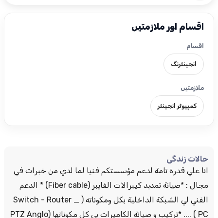
اقسام اور ملازمتیں
اقسام
انجینئرنگ
ملازمتیں
کمپیوٹر انجینئر
حالات زندگی
انا علي قدرة تامة لدعم مؤسستكم فنيا لما لدي من خبرات في
مجال : *صيانة تمديد كيبرالات الفايبر (Fiber cable) * الدعم
الفني لي الشبكة الداخلية بكل ومكوناته ( Switch - Router _
PC ) .... *تركيب و صيانة الكاميرات بي كل مكوناتها (PTZ Anglo