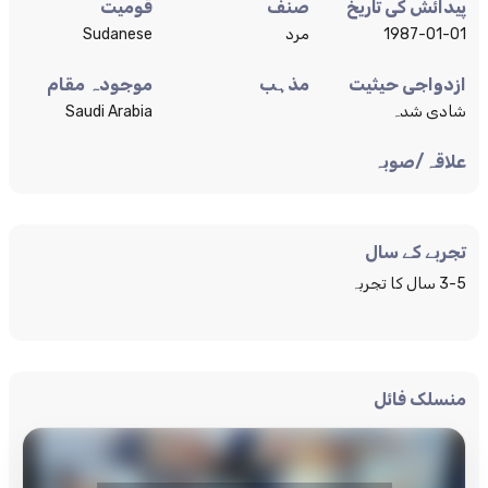
پیدائش کی تاریخ
صنف
قومیت
1987-01-01
مرد
Sudanese
ازدواجی حیثیت
مذہب
موجودہ مقام
شادی شدہ
Saudi Arabia
علاقہ/صوبہ
تجربے کے سال
3-5 سال کا تجربہ
منسلک فائل