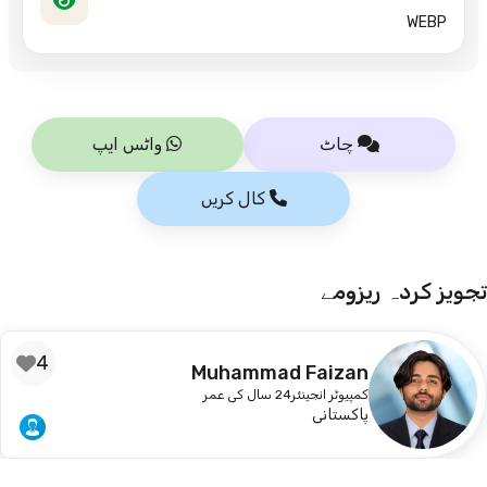
WEBP
چاٹ
واٹس ایپ
کال کریں
تجویز کردہ ریزومے
4
Muhammad Faizan
کمپیوٹر انجینئر
24 سال کی عمر
پاکستانی