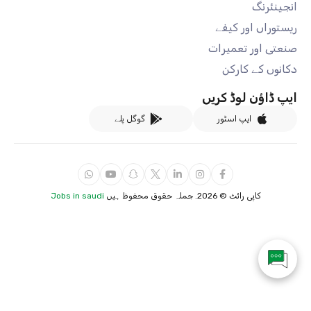
انجینئرنگ
ریستوراں اور کیفے
صنعتی اور تعمیرات
دکانوں کے کارکن
ایپ ڈاؤن لوڈ کریں
ایپ اسٹور
گوگل پلے
کاپی رائٹ ©
2026. جملہ حقوق محفوظ ہیں
Jobs in saudi