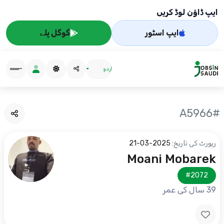
ایپ ڈاؤن لوڈ کریں
ایپ اسٹور
گوگل پلے
اردو
#A5966
رپورٹ کی تاریخ:
2025-03-21
Moani Mobarek
#2072
39 سال کی عمر