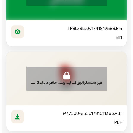
TF8Lz3Ls0y1741819588.bin
BIN
غیر سبسکرائبرز کے لیے پیش منظر دھندلا ہے
PDF
W7V5JUwm5c1781011365.pdf
PDF