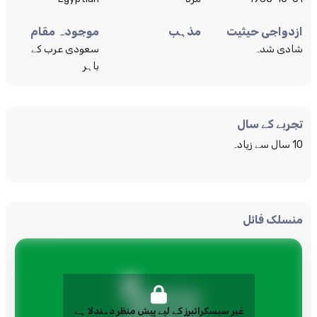
ازدواجی حیثیت
مذہب
موجودہ مقام
شادی شدہ
سعودی عرب کے
باہر
تجربے کے سال
10 سال سے زیادہ
منسلک فائل
غیر سبسکرائبرز کے لیے پیش منظر دھندلا ہے