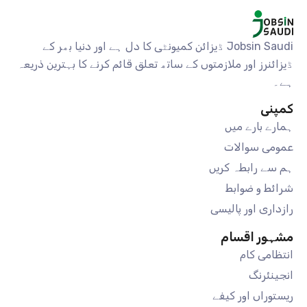
Jobsin Saudi ڈیزائن کمیونٹی کا دل ہے اور دنیا بھر کے
ڈیزائنرز اور ملازمتوں کے ساتھ تعلق قائم کرنے کا بہترین ذریعہ
ہے۔
کمپنی
ہمارے بارے میں
عمومی سوالات
ہم سے رابطہ کریں
شرائط و ضوابط
رازداری اور پالیسی
مشہور اقسام
انتظامی کام
انجینئرنگ
ریستوراں اور کیفے