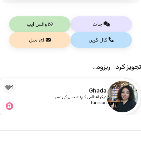
چاٹ
واٹس ایپ
کال کریں
ای میل
تجویز کردہ ریزومے
1
Ghada
دیگر انتظامی کام
30 سال کی عمر
Tunisian