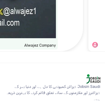
Alwajez Company
Jobsin Saudi ڈیزائن کمیونٹی کا دل ہے اور دنیا بھر کے
ڈیزائنرز اور ملازمتوں کے ساتھ تعلق قائم کرنے کا بہترین ذریعہ
ہے۔