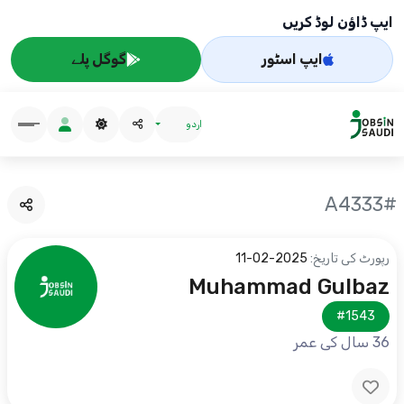
ایپ ڈاؤن لوڈ کریں
ایپ اسٹور
گوگل پلے
اردو
#A4333
رپورٹ کی تاریخ:
2025-02-11
Muhammad Gulbaz
#1543
36 سال کی عمر