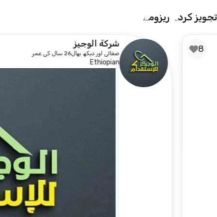
تجویز کردہ ریزومے
شركة الوجيز
صفائی اور دیکھ بھال
26 سال کی عمر
Ethiopian