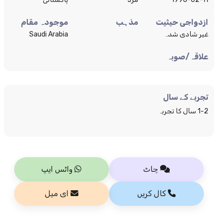
ازدواجی حیثیت
مذہب
موجودہ مقام
غیر شادی شدہ
Saudi Arabia
علاقہ/صوبہ
تجربے کے سال
1-2 سال کا تجربہ
چاٹ
واٹس ایپ
کال کریں
ای میل