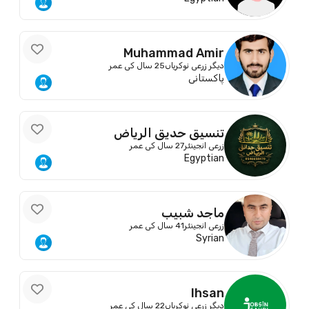
Muhammad Amir
دیگر زرعی نوکریاں
25 سال کی عمر
پاکستانی
تنسيق حديق الرياض
زرعی انجینئر
27 سال کی عمر
Egyptian
ماجد شبيب
زرعی انجینئر
41 سال کی عمر
Syrian
Ihsan
دیگر زرعی نوکریاں
22 سال کی عمر