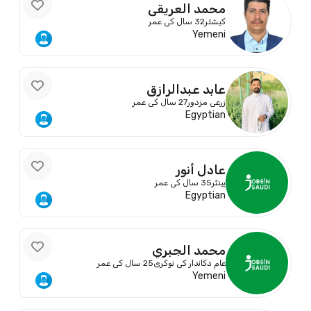
محمد العريقي
کیشئر
32 سال کی عمر
Yemeni
عابد عبدالرازق
زرعی مزدور
27 سال کی عمر
Egyptian
عادل أنور
پینٹر
35 سال کی عمر
Egyptian
محمد الجبري
عام دکاندار کی نوکری
25 سال کی عمر
Yemeni