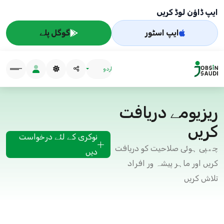
ایپ ڈاؤن لوڈ کریں
ایپ اسٹور
گوگل پلے
اردو
ریزیومے دریافت
کریں
نوکری کے لئے درخواست
چھپی ہوئی صلاحیت کو دریافت
دیں
کریں اور ماہر پیشہ ور افراد
تلاش کریں