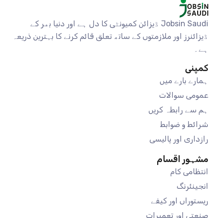
Jobsin Saudi ڈیزائن کمیونٹی کا دل ہے اور دنیا بھر کے
ڈیزائنرز اور ملازمتوں کے ساتھ تعلق قائم کرنے کا بہترین ذریعہ
ہے۔
کمپنی
ہمارے بارے میں
عمومی سوالات
ہم سے رابطہ کریں
شرائط و ضوابط
رازداری اور پالیسی
مشہور اقسام
انتظامی کام
انجینئرنگ
ریستوراں اور کیفے
صنعتی اور تعمیرات