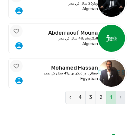
Abdelkader
ویٹر
26 سال کی عمر
Algerian
Abderraouf Mouna
الیکٹریشن
48 سال کی عمر
Algerian
Mohamed Hassan
صفائی اور دیکھ بھال
41 سال کی عمر
Egyptian
›
4
3
2
1
‹