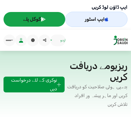
ایپ ڈاؤن لوڈ کریں
ایپ اسٹور
گوگل پلے
اردو
ریزیومے دریافت
کریں
نوکری کے لئے درخواست
چھپی ہوئی صلاحیت کو دریافت
دیں
کریں اور ماہر پیشہ ور افراد
تلاش کریں