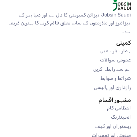
Jobsin Saudi ڈیزائن کمیونٹی کا دل ہے اور دنیا بھر کے
ڈیزائنرز اور ملازمتوں کے ساتھ تعلق قائم کرنے کا بہترین ذریعہ
ہے۔
کمپنی
ہمارے بارے میں
عمومی سوالات
ہم سے رابطہ کریں
شرائط و ضوابط
رازداری اور پالیسی
مشہور اقسام
انتظامی کام
انجینئرنگ
ریستوراں اور کیفے
صنعتی اور تعمیرات