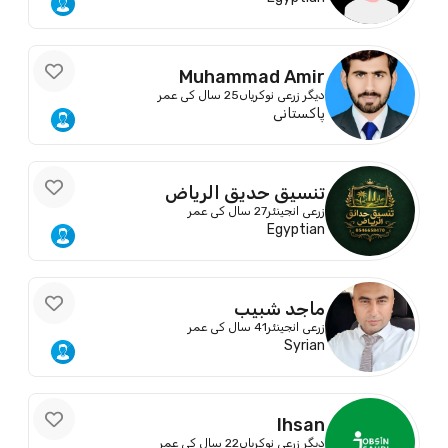
Muhammad Amir
دیگر زرعی نوکریاں
25 سال کی عمر
پاکستانی
تنسيق حديق الرياض
زرعی انجینئر
27 سال کی عمر
Egyptian
ماجد شبيب
زرعی انجینئر
41 سال کی عمر
Syrian
Ihsan
دیگر زرعی نوکریاں
22 سال کی عمر