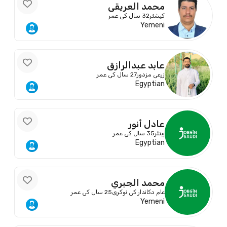
محمد العريقي
کیشئر
32 سال کی عمر
Yemeni
عابد عبدالرازق
زرعی مزدور
27 سال کی عمر
Egyptian
عادل أنور
پینٹر
35 سال کی عمر
Egyptian
محمد الجبري
عام دکاندار کی نوکری
25 سال کی عمر
Yemeni