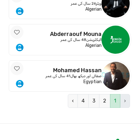
Abdelkader
ویٹر
26 سال کی عمر
Algerian
Abderraouf Mouna
الیکٹریشن
48 سال کی عمر
Algerian
Mohamed Hassan
صفائی اور دیکھ بھال
41 سال کی عمر
Egyptian
›
4
3
2
1
‹