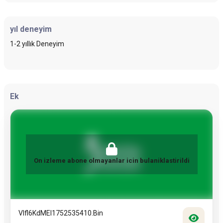
yıl deneyim
1-2 yıllık Deneyim
Ek
On izleme abone olmayanlar icin bulaniklastirildi
Vlfl6KdMEI1752535410.bin