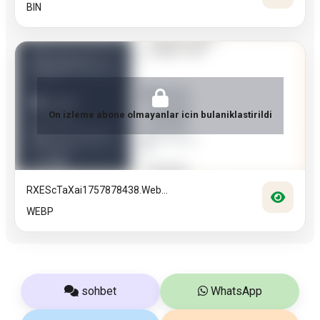
BIN
On izleme abone olmayanlar icin bulaniklastirildi
RXEScTaXai1757878438.web...
WEBP
sohbet
WhatsApp