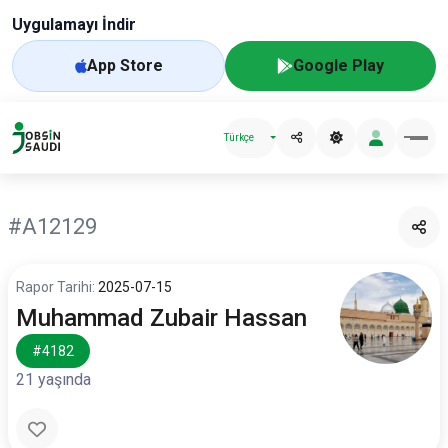
Uygulamayı İndir
App Store
Google Play
Türkçe
#A12129
Rapor Tarihi:
2025-07-15
Muhammad Zubair Hassan
#4182
21 yaşında