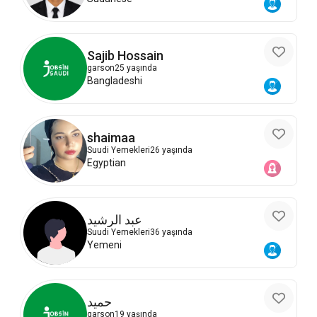
Sajib Hossain
garson
25 yaşında
Bangladeshi
shaimaa
Suudi Yemekleri
26 yaşında
Egyptian
عبد الرشيد
Suudi Yemekleri
36 yaşında
Yemeni
حميد
garson
19 yaşında