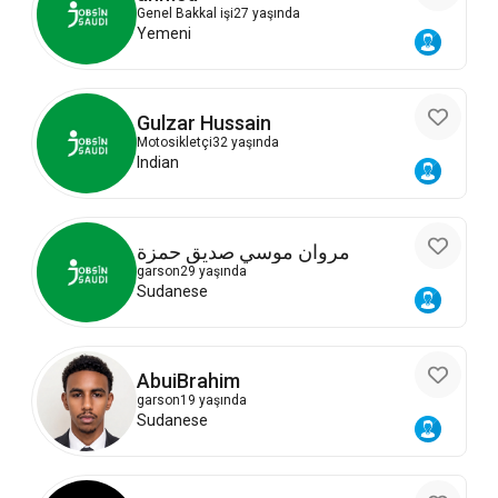
Genel Bakkal işi
27 yaşında
Yemeni
Gulzar Hussain
Motosikletçi
32 yaşında
Indian
مروان موسي صديق حمزة
garson
29 yaşında
Sudanese
AbuiBrahim
garson
19 yaşında
Sudanese