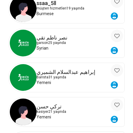
ssaa_5ll
müşteri hizmetleri
19 yaşında
Burmese
نصر ناظم تقي
garson
25 yaşında
Syrian
إبراهيم عبدالسلام الشميري
Barista
31 yaşında
Yemeni
تركي حسن
kasiyer
21 yaşında
Yemeni