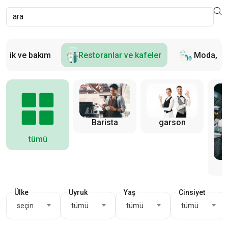
izlik ve bakım
Restoranlar ve kafeler
Moda, Gü
garson
Barista
tümü
B
Ülke
Uyruk
Yaş
Cinsiyet
seçin
tümü
tümü
tümü