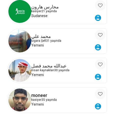
محارس هارون
kasiyer
21 yaşında
Sudanese
محمد علي
Izgara Şefi
31 yaşında
Yemeni
عبدالله محمد فضل
İnsan kaynakları
30 yaşında
Yemeni
moneer
kasiyer
35 yaşında
Yemeni