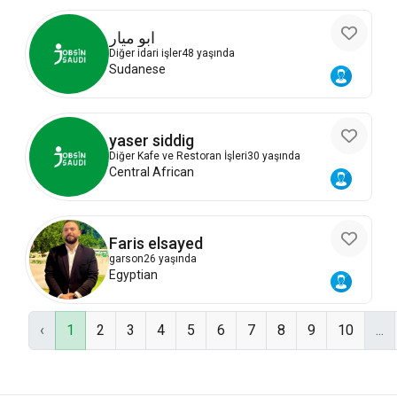
ابو ميار
Diğer idari işler
48 yaşında
Sudanese
yaser siddig
Diğer Kafe ve Restoran İşleri
30 yaşında
Central African
Faris elsayed
garson
26 yaşında
Egyptian
‹
1
2
3
4
5
6
7
8
9
10
...