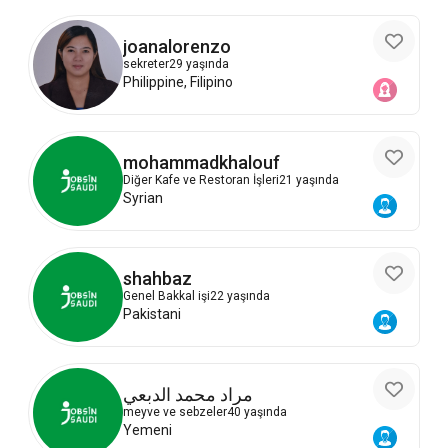
joanalorenzo
sekreter
29 yaşında
Philippine, Filipino
mohammadkhalouf
Diğer Kafe ve Restoran İşleri
21 yaşında
Syrian
shahbaz
Genel Bakkal işi
22 yaşında
Pakistani
مراد محمد الدبعي
meyve ve sebzeler
40 yaşında
Yemeni