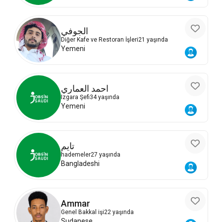
الجوفي
Diğer Kafe ve Restoran İşleri
21 yaşında
Yemeni
احمد العماري
Izgara Şefi
34 yaşında
Yemeni
تايم
hademeler
27 yaşında
Bangladeshi
Ammar
Genel Bakkal işi
22 yaşında
Sudanese