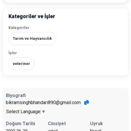
Kategoriler ve İşler
Kategoriler
Tarım ve Hayvancılık
İşler
veteriner
Biyografi
bikramsinghbhandari890@gmail.com
Select Language
▼
Doğum Tarihi
Cinsiyet
Uyruk
2000-06-29
erkek
Nepali