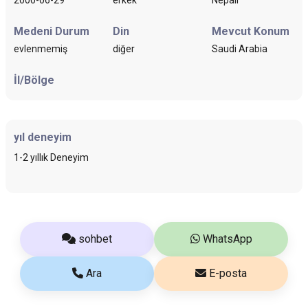
Medeni Durum
Din
Mevcut Konum
evlenmemiş
diğer
Saudi Arabia
İl/Bölge
yıl deneyim
1-2 yıllık Deneyim
sohbet
WhatsApp
Ara
E-posta