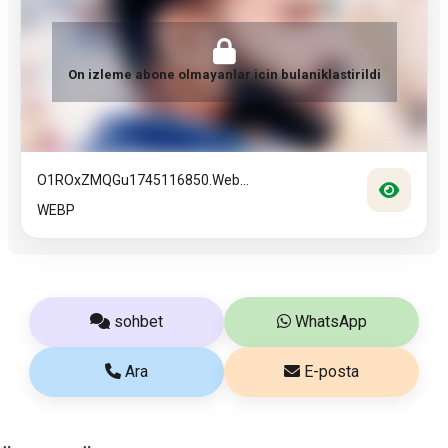
On izleme abone olmayanlar icin bulaniklastirildi
O1ROxZMQGu1745116850.web...
WEBP
sohbet
WhatsApp
Ara
E-posta