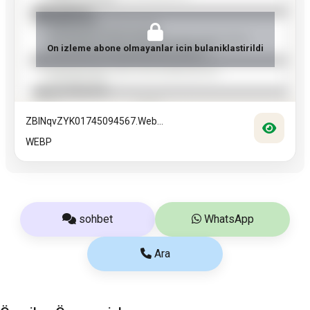
On izleme abone olmayanlar icin bulaniklastirildi
ZBlNqvZYK01745094567.web...
WEBP
sohbet
WhatsApp
Ara