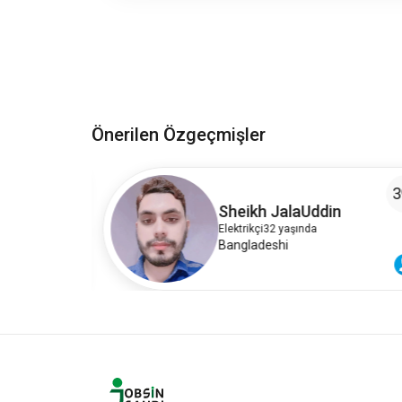
Önerilen Özgeçmişler
4
3
Sheikh JalaUddin
Elektrikçi
32 yaşında
Bangladeshi