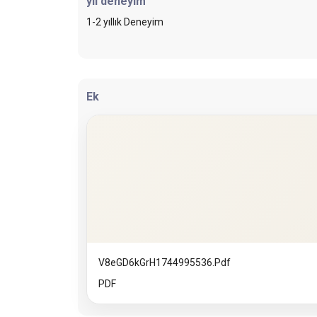
yıl deneyim
1-2 yıllık Deneyim
Ek
V8eGD6kGrH1744995536.pdf
PDF