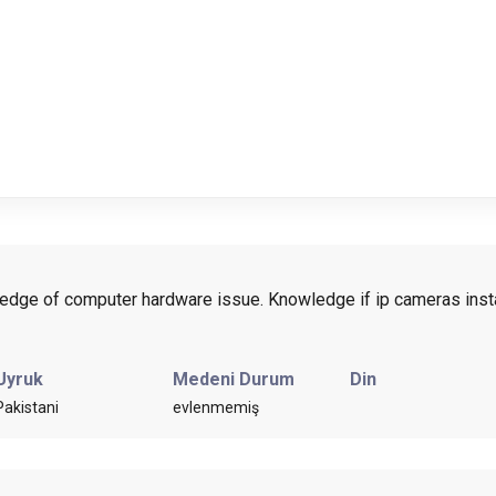
ledge of computer hardware issue. Knowledge if ip cameras insta
Uyruk
Medeni Durum
Din
Pakistani
evlenmemiş