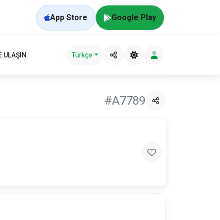
App Store
Google Play
E ULAŞIN
Türkçe
#A7789