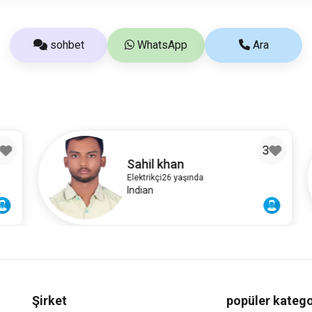
sohbet
WhatsApp
Ara
3
Sahil khan
Elektrikçi
26 yaşında
Indian
Şirket
popüler katego