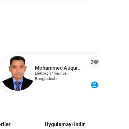
2
Mohammed Atiqur
Rahman
Elektrikçi
34 yaşında
Bangladeshi
riler
Uygulamayı İndir