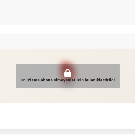
On izleme abone olmayanlar icin bulaniklastirildi
PDF