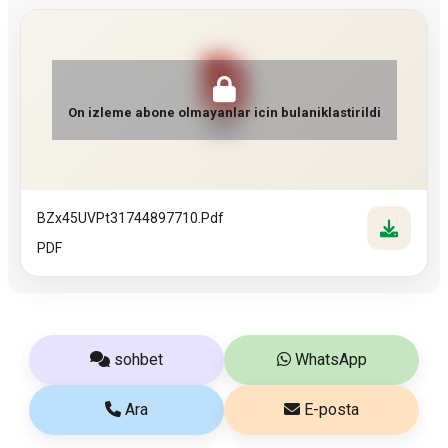
On izleme abone olmayanlar icin bulaniklastirildi
PDF
BZx45UVPt31744897710.pdf
PDF
sohbet
WhatsApp
Ara
E-posta