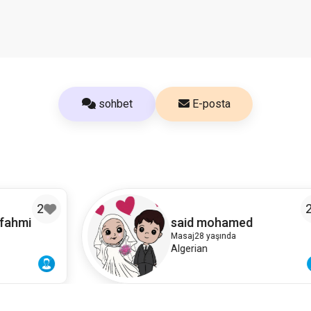
sohbet
E-posta
2
said mohamed
Masaj
28 yaşında
Algerian