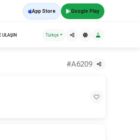
App Store
Google Play
E ULAŞIN
Türkçe
#A6209