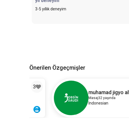
yıl deneyim
3-5 yıllık deneyim
Önerilen Özgeçmişler
3
2
i
muhamad jigyo alfahmi
Masaj
32 yaşında
Indonesian