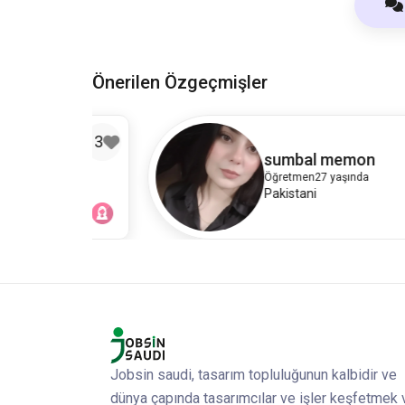
Önerilen Özgeçmişler
13
5
r
sumbal memon
Öğretmen
27 yaşında
Pakistani
Jobsin saudi, tasarım topluluğunun kalbidir ve
dünya çapında tasarımcılar ve işler keşfetmek 