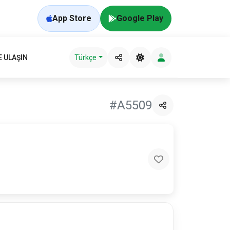
App Store
Google Play
E ULAŞIN
Türkçe
#A5509