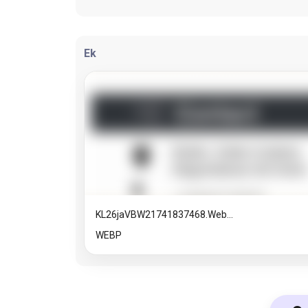
Ek
KL26jaVBW21741837468.web...
WEBP