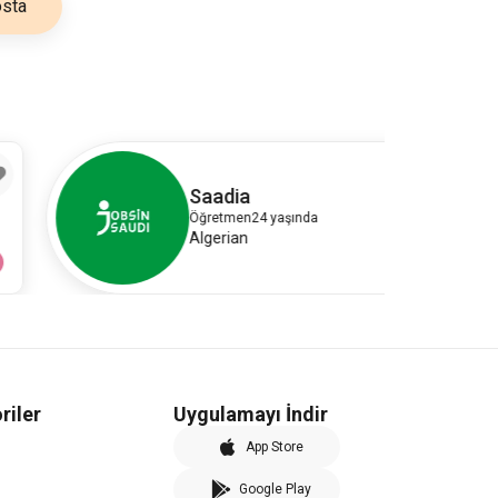
sta
5
Saadia
Öğretmen
24 yaşında
Algerian
riler
Uygulamayı İndir
App Store
Google Play