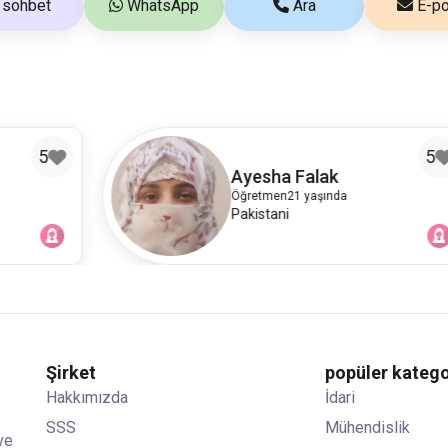
sohbet
WhatsApp
Ara
E-po
5
Ayesha Falak
Öğretmen
21 yaşında
Pakistani
Şirket
popüler katego
Hakkımızda
İdari
SSS
Mühendislik
ve