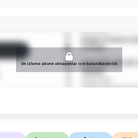
On izleme abone olmayanlar icin bulaniklastirildi