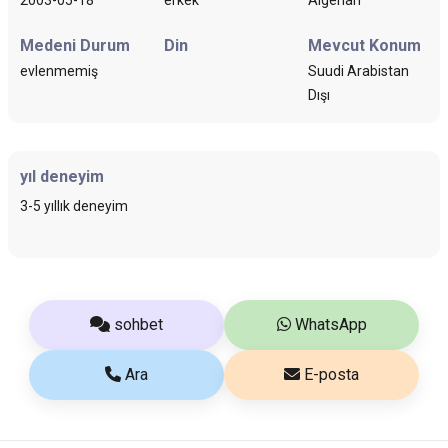
Medeni Durum
Din
Mevcut Konum
evlenmemiş
Suudi Arabistan
Dışı
yıl deneyim
3-5 yıllık deneyim
sohbet
WhatsApp
Ara
E-posta