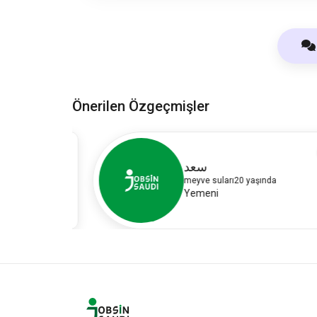
Önerilen Özgeçmişler
16
3
سعد
meyve suları
20 yaşında
Yemeni