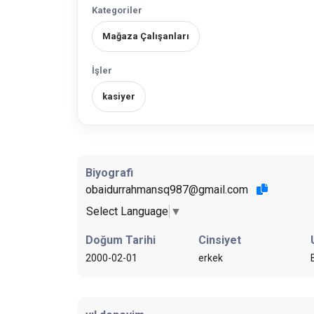
Kategoriler
Mağaza Çalışanları
İşler
kasiyer
Biyografi
obaidurrahmansq987@gmail.com
Select Language
▼
Doğum Tarihi
Cinsiyet
2000-02-01
erkek