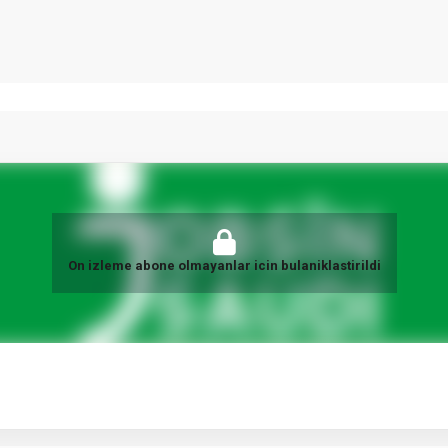
On izleme abone olmayanlar icin bulaniklastirildi