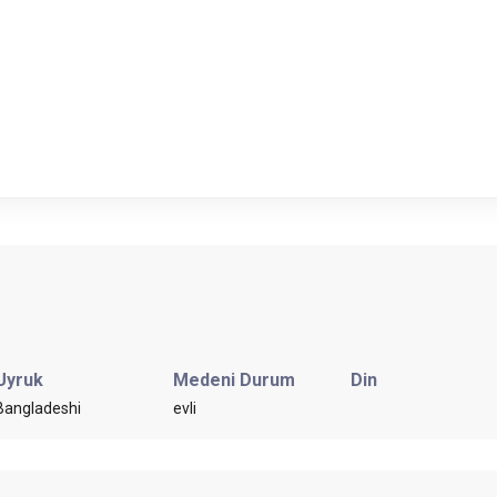
Uyruk
Medeni Durum
Din
Bangladeshi
evli