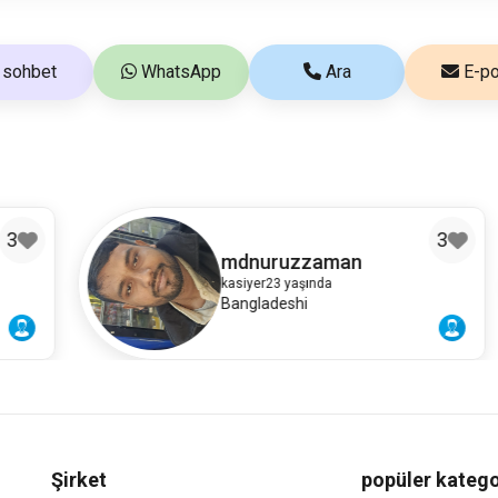
sohbet
WhatsApp
Ara
E-po
3
mdnuruzzaman
kasiyer
23 yaşında
Bangladeshi
Şirket
popüler katego