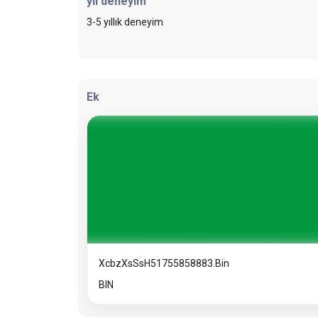
yıl deneyim
3-5 yıllık deneyim
Ek
XcbzXsSsH51755858883.bin
BIN