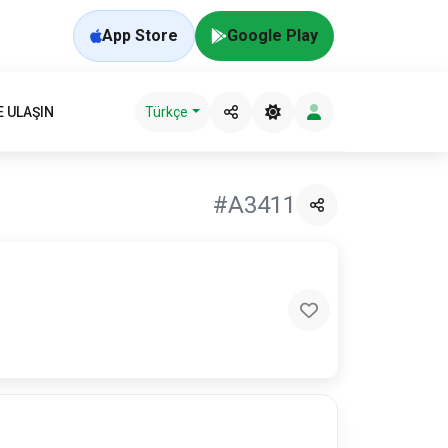
App Store
Google Play
E ULAŞIN
Türkçe
#A3411