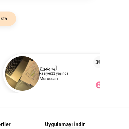
sta
3
آية بنيوح
kasiyer
22 yaşında
Moroccan
riler
Uygulamayı İndir