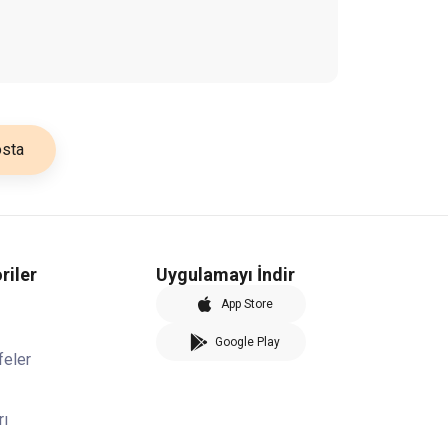
sta
riler
Uygulamayı İndir
App Store
Google Play
feler
rı