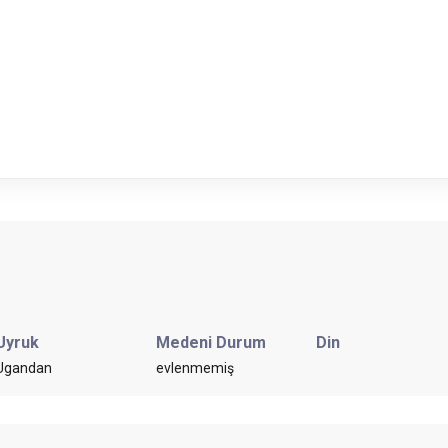
Uyruk
Medeni Durum
Din
Ugandan
evlenmemiş