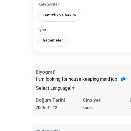
Kategoriler
Temizlik ve bakım
İşler
hademeler
Biyografi
I am looking for house keeping maid job
Select Language
▼
Doğum Tarihi
Cinsiyet
2006-01-12
kadın