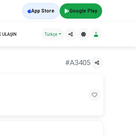
App Store
Google Play
E ULAŞIN
Türkçe
#A3405