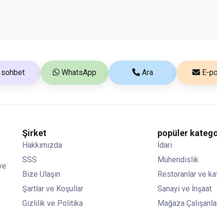
sohbet
WhatsApp
Ara
E-po
Şirket
popüler katego
Hakkımızda
İdari
SSS
Mühendislik
ve
Bize Ulaşın
Restoranlar ve ka
Şartlar ve Koşullar
Sanayi ve İnşaat
Gizlilik ve Politika
Mağaza Çalışanla