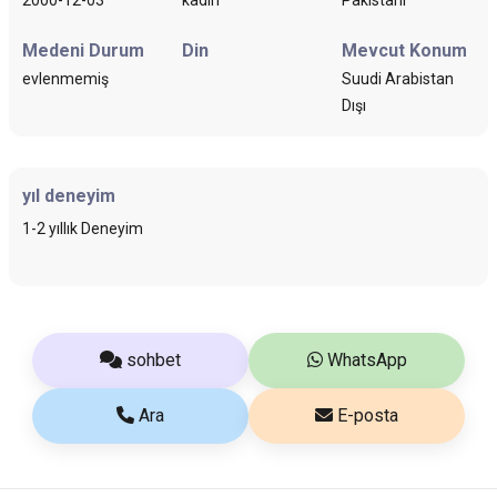
Medeni Durum
Din
Mevcut Konum
evlenmemiş
Suudi Arabistan
Dışı
yıl deneyim
1-2 yıllık Deneyim
sohbet
WhatsApp
Ara
E-posta