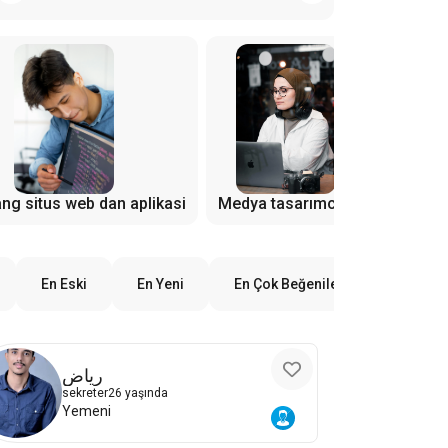
Diğer tek
ng situs web dan aplikasi
Medya tasarımcısı
En Eski
En Yeni
En Çok Beğenilen
رياض
sekreter
26 yaşında
Yemeni