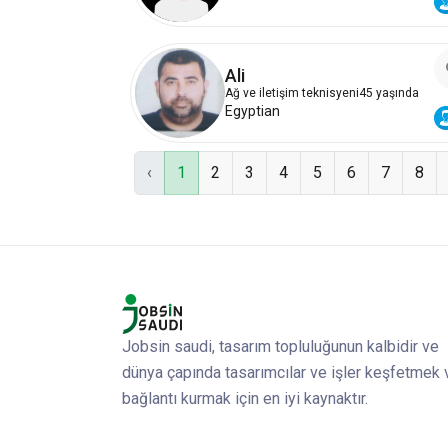
Ali
Ağ ve iletişim teknisyeni
45 yaşında
Egyptian
‹
1
2
3
4
5
6
7
8
Jobsin saudi, tasarım topluluğunun kalbidir ve
dünya çapında tasarımcılar ve işler keşfetmek 
bağlantı kurmak için en iyi kaynaktır.