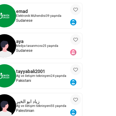
emad
Elektronik Mühendisi
39 yaşında
Sudanese
aya
Medya tasarımcısı
25 yaşında
Sudanese
tayyabali2001
Ağ ve iletişim teknisyeni
24 yaşında
Pakistani
زياد ابو الخير
Ağ ve iletişim teknisyeni
55 yaşında
Palestinian