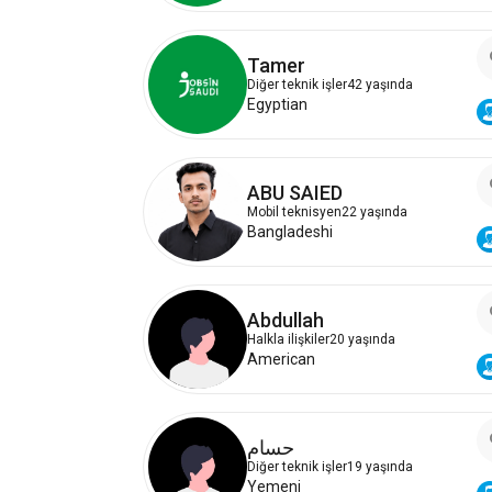
Tamer
Diğer teknik işler
42 yaşında
Egyptian
ABU SAIED
Mobil teknisyen
22 yaşında
Bangladeshi
Abdullah
Halkla ilişkiler
20 yaşında
American
حسام
Diğer teknik işler
19 yaşında
Yemeni