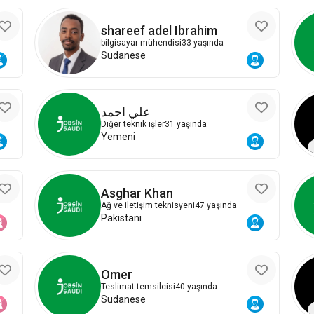
shareef adel Ibrahim
bilgisayar mühendisi
33 yaşında
Sudanese
علي احمد
Diğer teknik işler
31 yaşında
Yemeni
Asghar Khan
Ağ ve iletişim teknisyeni
47 yaşında
Pakistani
Omer
Teslimat temsilcisi
40 yaşında
Sudanese