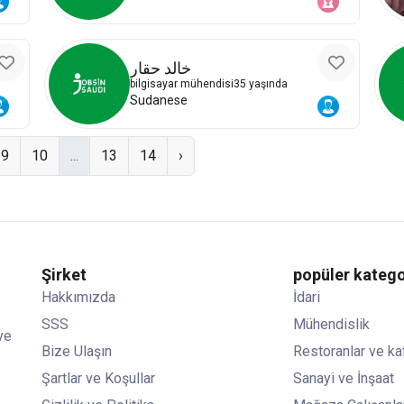
خالد حقار
bilgisayar mühendisi
35 yaşında
Sudanese
9
10
...
13
14
›
Şirket
popüler katego
Hakkımızda
İdari
SSS
Mühendislik
ve
Bize Ulaşın
Restoranlar ve ka
Şartlar ve Koşullar
Sanayi ve İnşaat