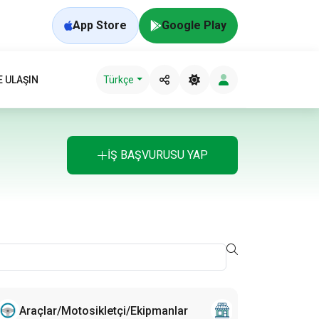
App Store
Google Play
E ULAŞIN
Türkçe
İŞ BAŞVURUSU YAP
Araçlar/Motosikletçi/Ekipmanlar
Mağaza Çalışanl