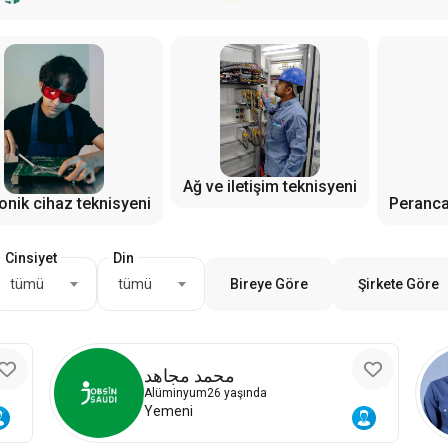
Ağ ve iletişim teknisyeni
Peranca
ronik cihaz teknisyeni
Cinsiyet
Din
tümü
tümü
Bireye Göre
Şirkete Göre
محمد مجاهد
Alüminyum
26 yaşında
Yemeni