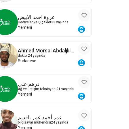
عروة احمد الابيض
Hediyeler ve Çiçekler
33 yaşında
Yemeni
Ahmed Morsal Abdaljlil
Morsal
doktor
24 yaşında
Sudanese
درهم علي
Ağ ve iletişim teknisyeni
21 yaşında
Yemeni
عمر أحمد عمر باقديم
bilgisayar mühendisi
24 yaşında
Yemeni