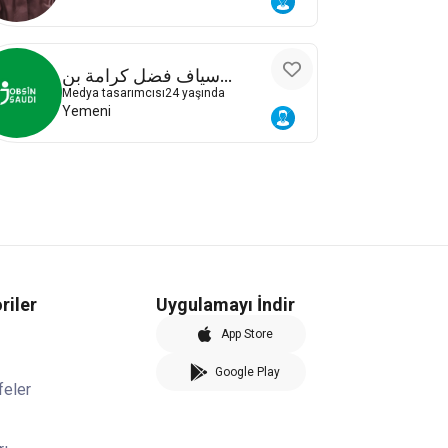
سياف فضل كرامة بن
عويضة
Medya tasarımcısı
24 yaşında
Yemeni
riler
Uygulamayı İndir
App Store
Google Play
feler