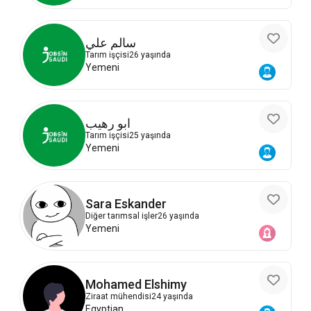
سالم علي
Tarım işçisi
26 yaşında
Yemeni
ابو رهيب
Tarım işçisi
25 yaşında
Yemeni
Sara Eskander
Diğer tarımsal işler
26 yaşında
Yemeni
Mohamed Elshimy
Ziraat mühendisi
24 yaşında
Egyptian