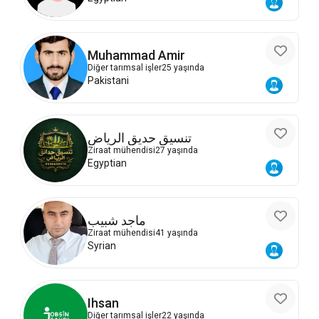
Muhammad Amir
Diğer tarımsal işler
25 yaşında
Pakistani
تنسيق حديق الرياض
Ziraat mühendisi
27 yaşında
Egyptian
ماجد شبيب
Ziraat mühendisi
41 yaşında
Syrian
Ihsan
Diğer tarımsal işler
22 yaşında