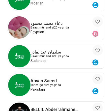
Nigerian
دعاء محمد محمود
Ziraat mühendisi
25 yaşında
Egyptian
سليمان عبدالقادر
Ziraat mühendisi
35 yaşında
Sudanese
Ahsan Saeed
Tarım işçisi
25 yaşında
Pakistani
BELLIL Abderrahmane