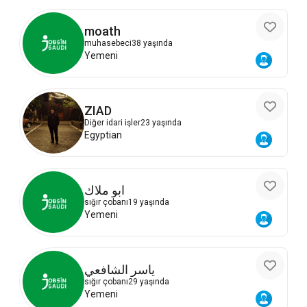
moath
muhasebeci
38 yaşında
Yemeni
ZIAD
Diğer idari işler
23 yaşında
Egyptian
ابو ملاك
sığır çobanı
19 yaşında
Yemeni
ياسر الشافعي
sığır çobanı
29 yaşında
Yemeni