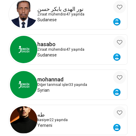
نور الهدى بابكر حسن
Ziraat mühendisi
47 yaşında
Sudanese
hasabo
Ziraat mühendisi
47 yaşında
Sudanese
mohannad
Diğer tarımsal işler
33 yaşında
Syrian
طه
kasiyer
22 yaşında
Yemeni