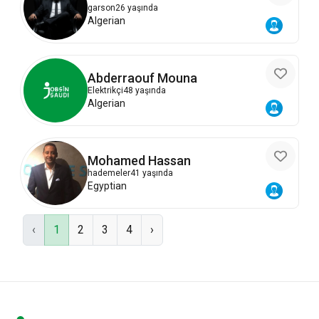
Abdelkader
garson
26 yaşında
Algerian
Abderraouf Mouna
Elektrikçi
48 yaşında
Algerian
Mohamed Hassan
hademeler
41 yaşında
Egyptian
‹
1
2
3
4
›