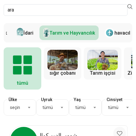
lik
İdari
Tarım ve Hayvancılık
havacılık
Zir
sığır çobanı
Tarım işçisi
tümü
Ülke
Uyruk
Yaş
Cinsiyet
seçin
tümü
tümü
tümü
شمس الدين كمال