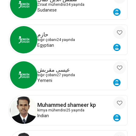
Ziraat mühendisi
34 yaşında
Sudanese
حازم
sığır çobanı
24 yaşında
Egyptian
عيسى مقربش
sığır çobanı
27 yaşında
Yemeni
Muhammed shameer kp
kimya mühendisi
25 yaşında
Indian