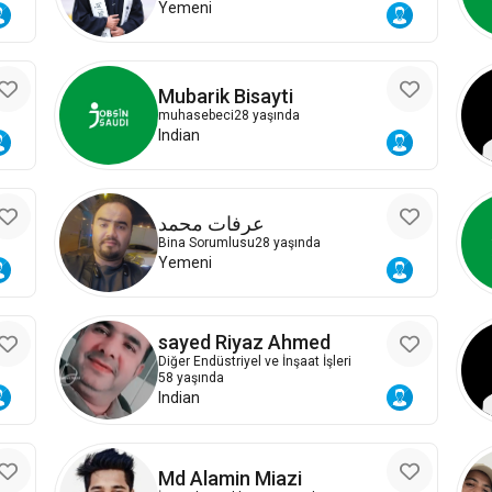
Yemeni
Mubarik Bisayti
muhasebeci
28 yaşında
Indian
عرفات محمد
Bina Sorumlusu
28 yaşında
Yemeni
sayed Riyaz Ahmed
Diğer Endüstriyel ve İnşaat İşleri
58 yaşında
Indian
Md Alamin Miazi