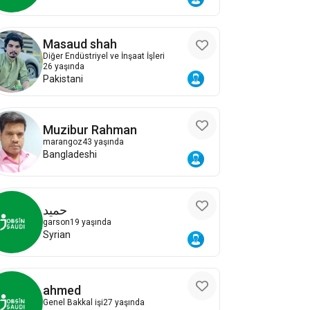
Masaud shah
Diğer Endüstriyel ve İnşaat İşleri
26 yaşında
Pakistani
Muzibur Rahman
marangoz
43 yaşında
Bangladeshi
حميد
garson
19 yaşında
Syrian
ahmed
Genel Bakkal işi
27 yaşında