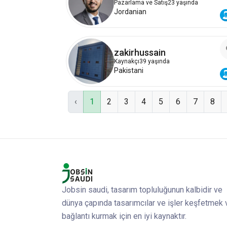
Pazarlama ve Satış
23 yaşında
Jordanian
zakirhussain
Kaynakçı
39 yaşında
Pakistani
‹
1
2
3
4
5
6
7
8
Jobsin saudi, tasarım topluluğunun kalbidir ve
dünya çapında tasarımcılar ve işler keşfetmek 
bağlantı kurmak için en iyi kaynaktır.