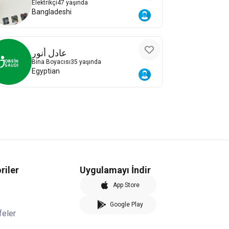
Elektrikçi
47 yaşında
Bangladeshi
عادل أنور
Bina Boyacısı
35 yaşında
Egyptian
riler
Uygulamayı İndir
App Store
Google Play
feler