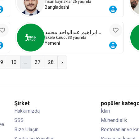
İnsan kaynakları
26 yaşında
Bangladeshi
ابراهيم عبدالواحد محمد
مسعود
İskele kurucu
33 yaşında
Yemeni
9
10
...
27
28
›
Şirket
popüler katego
Hakkımızda
İdari
SSS
Mühendislik
ve
Bize Ulaşın
Restoranlar ve ka
Şartlar ve Koşullar
Sanayi ve İnşaat