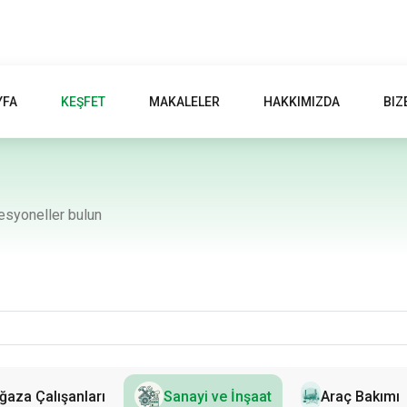
YFA
KEŞFET
MAKALELER
HAKKIMIZDA
BIZ
fesyoneller bulun
aza Çalışanları
Sanayi ve İnşaat
Araç Bakımı