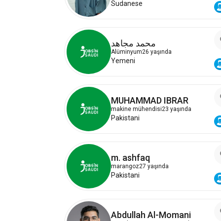
Sudanese
محمد مجاهد
Alüminyum
26 yaşında
Yemeni
MUHAMMAD IBRAR
makine mühendisi
23 yaşında
Pakistani
m. ashfaq
marangoz
27 yaşında
Pakistani
Abdullah Al-Momani