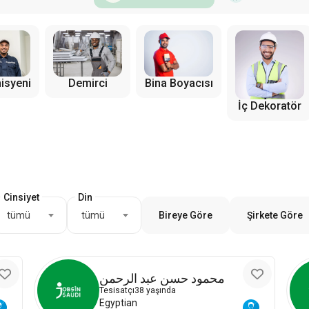
isyeni
Demirci
Bina Boyacısı
İç Dekoratör
Cinsiyet
Din
tümü
tümü
Bireye Göre
Şirkete Göre
محمود حسن عبد الرحمن
Tesisatçı
38 yaşında
Egyptian