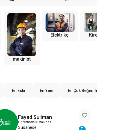
Kiremitçi
Elektrikçi
makinist
Bin
En Eski
En Yeni
En Çok Beğenilen
Fayad Suliman
Öğretmen
30 yaşında
Sudanese