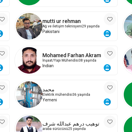
mutti ur rehman
Ağ ve iletişim teknisyeni
29 yaşında
Pakistani
Mohamed Farhan Akram
İnşaat/Yapı Mühendisi
38 yaşında
Indian
محمد
Elektrik mühendisi
36 yaşında
Yemeni
توهيب درهم عبدالله شرف
araba sürücüsü
25 yaşında