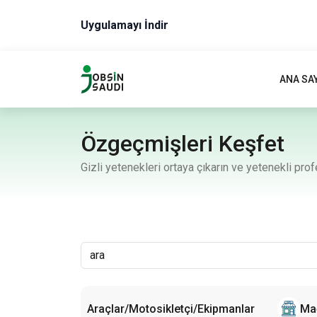
Uygulamayı İndir
ANA SA
Özgeçmişleri Keşfet
Gizli yetenekleri ortaya çıkarın ve yetenekli pro
k ve Spa
Araçlar/Motosikletçi/Ekipmanlar
Mağ