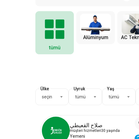
Alüminyum
AC Tekn
tümü
Ülke
Uyruk
Yaş
seçin
tümü
tümü
صلاح القعيطي
müşteri hizmetleri
30 yaşında
Yemeni