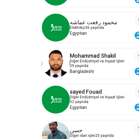
محمود رفعت عماشه
Elektrikçi
36 yaşında
Egyptian
Mohammad Shakil
Diğer Endüstriyel ve İnşaat İşleri
29 yaşında
Bangladeshi
sayed Fouad
Diğer Endüstriyel ve İnşaat İşleri
52 yaşında
Egyptian
حسن
Diğer idari işler
25 yaşında