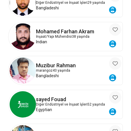
Diğer Endüstriyel ve İnşaat İşleri
29 yaşında
Bangladeshi
Mohamed Farhan Akram
İnşaat/Yapı Mühendisi
38 yaşında
Indian
Muzibur Rahman
marangoz
43 yaşında
Bangladeshi
sayed Fouad
Diğer Endüstriyel ve İnşaat İşleri
52 yaşında
Egyptian