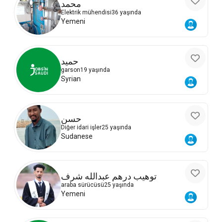
محمد
Elektrik mühendisi
36 yaşında
Yemeni
حميد
garson
19 yaşında
Syrian
حسن
Diğer idari işler
25 yaşında
Sudanese
توهيب درهم عبدالله شرف
araba sürücüsü
25 yaşında
Yemeni