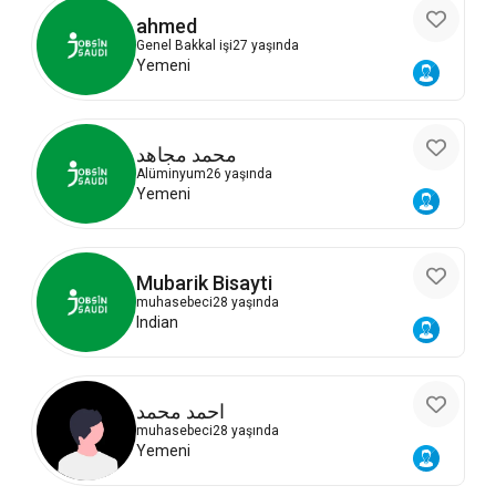
ahmed
Genel Bakkal işi
27 yaşında
Yemeni
محمد مجاهد
Alüminyum
26 yaşında
Yemeni
Mubarik Bisayti
muhasebeci
28 yaşında
Indian
احمد محمد
muhasebeci
28 yaşında
Yemeni