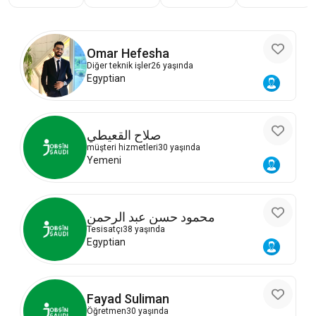
Omar Hefesha
Diğer teknik işler
26 yaşında
Egyptian
صلاح القعيطي
müşteri hizmetleri
30 yaşında
Yemeni
محمود حسن عبد الرحمن
Tesisatçı
38 yaşında
Egyptian
Fayad Suliman
Öğretmen
30 yaşında