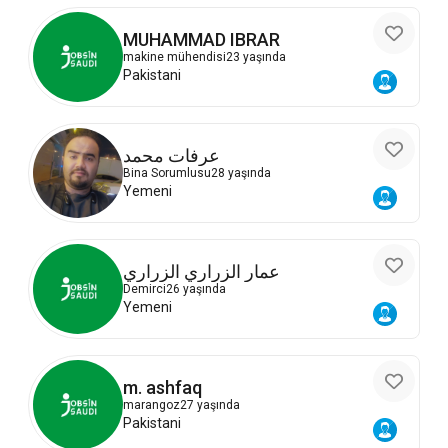
MUHAMMAD IBRAR
makine mühendisi
23 yaşında
Pakistani
عرفات محمد
Bina Sorumlusu
28 yaşında
Yemeni
عمار الزراري الزراري
Demirci
26 yaşında
Yemeni
m. ashfaq
marangoz
27 yaşında
Pakistani