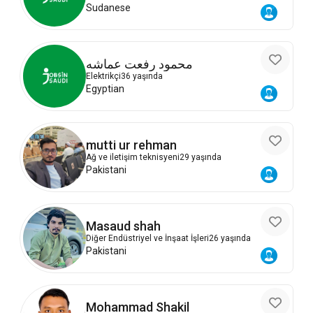
Sudanese
محمود رفعت عماشه
Elektrikçi
36 yaşında
Egyptian
mutti ur rehman
Ağ ve iletişim teknisyeni
29 yaşında
Pakistani
Masaud shah
Diğer Endüstriyel ve İnşaat İşleri
26 yaşında
Pakistani
Mohammad Shakil