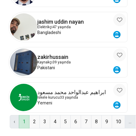
jashim uddin nayan
Elektrikçi
47 yaşında
Bangladeshi
zakirhussain
Kaynakçı
39 yaşında
Pakistani
ابراهيم عبدالواحد محمد مسعود
İskele kurucu
33 yaşında
Yemeni
‹
1
2
3
4
5
6
7
8
9
10
...