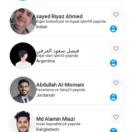
sayed Riyaz Ahmed
Diğer Endüstriyel ve İnşaat İşleri
58 yaşında
Indian
فيصل سعود العرفي
Diğer idari işler
33 yaşında
Argentina
Abdullah Al-Momani
Pazarlama ve Satış
23 yaşında
Jordanian
Md Alamin Miazi
İnsan kaynakları
26 yaşında
Bangladeshi