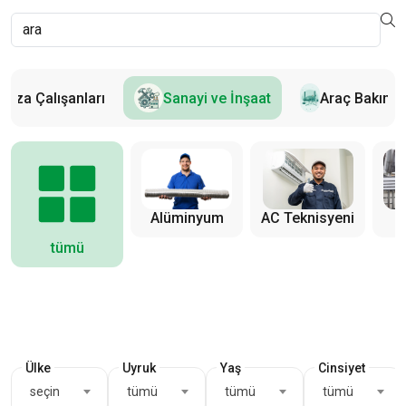
aza Çalışanları
Sanayi ve İnşaat
Araç Bakımı
Alüminyum
AC Teknisyeni
tümü
Ülke
Uyruk
Yaş
Cinsiyet
seçin
tümü
tümü
tümü