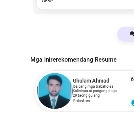
WEBP
Mga Inirerekomendang Resume
7
6
Ghulam Ahmad
Iba pang mga trabaho sa
Kalinisan at pangangalaga
29 taong gulang
Pakistani