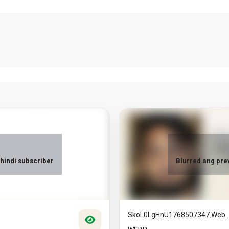
hindi subscriber
Blurred ang pre
SkoL0LgHnU1768507347.web..