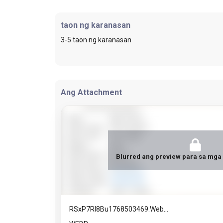
taon ng karanasan
3-5 taon ng karanasan
Ang Attachment
Blurred ang preview para sa mga 
RSxP7RI8Bu1768503469.web...