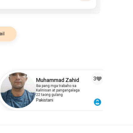
il
3
Muhammad Zahid
Iba pang mga trabaho sa
Kalinisan at pangangalaga
22 taong gulang
Pakistani