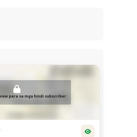
view para sa mga hindi subscriber
.