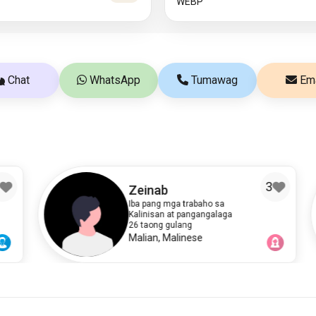
WEBP
Chat
WhatsApp
Tumawag
Ema
3
Zeinab
Iba pang mga trabaho sa
Kalinisan at pangangalaga
26 taong gulang
Malian, Malinese