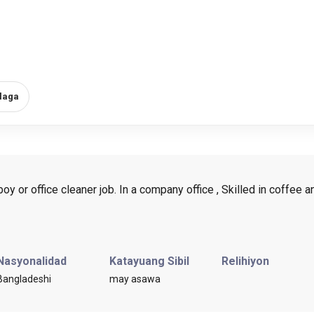
alaga
boy or office cleaner job. In a company office , Skilled in coffee 
Nasyonalidad
Katayuang Sibil
Relihiyon
Bangladeshi
may asawa