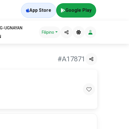
App Store
Google Play
AG-UGNAYAN
Filipino
N
#A17871