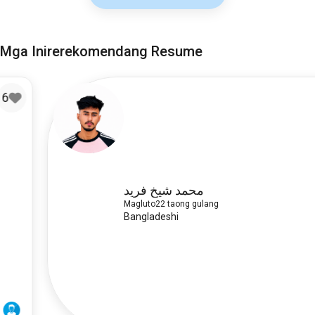
Mga Inirerekomendang Resume
5
محمد شيخ فريد
Magluto
22 taong gulang
Bangladeshi