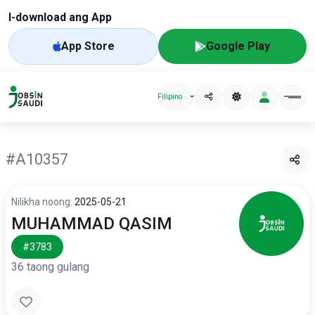
I-download ang App
App Store
Google Play
Filipino
#A10357
Nilikha noong:
2025-05-21
MUHAMMAD QASIM
#3783
36 taong gulang