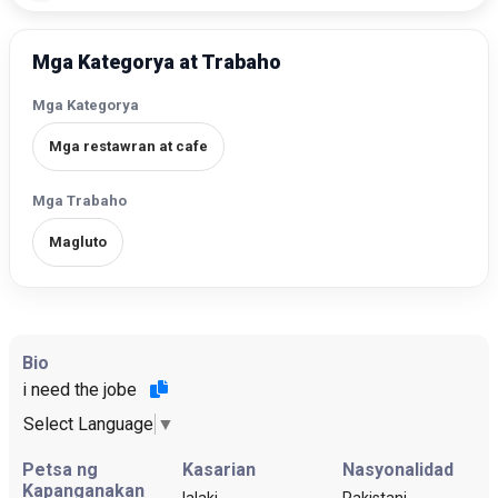
Mga Kategorya at Trabaho
Mga Kategorya
Mga restawran at cafe
Mga Trabaho
Magluto
Bio
i need the jobe
Select Language
▼
Petsa ng
Kasarian
Nasyonalidad
Kapanganakan
lalaki
Pakistani