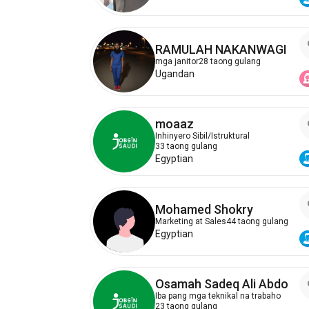
RAMULAH NAKANWAGI
mga janitor
28 taong gulang
Ugandan
moaaz
Inhinyero Sibil/Istruktural
33 taong gulang
Egyptian
Mohamed Shokry
Marketing at Sales
44 taong gulang
Egyptian
Osamah Sadeq Ali Abdo
Iba pang mga teknikal na trabaho
23 taong gulang