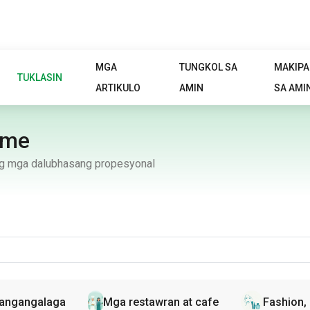
MGA
TUNGKOL SA
MAKIP
TUKLASIN
ARTIKULO
AMIN
SA AMI
ume
 ng mga dalubhasang propesyonal
 pangangalaga
Mga restawran at cafe
Fashion,