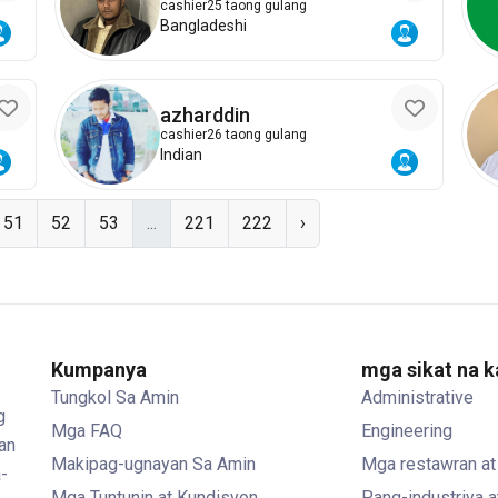
cashier
25 taong gulang
Bangladeshi
azharddin
cashier
26 taong gulang
Indian
51
52
53
...
221
222
›
Kumpanya
mga sikat na 
Tungkol Sa Amin
Administrative
g
Mga FAQ
Engineering
an
Makipag-ugnayan Sa Amin
Mga restawran at
-
Mga Tuntunin at Kundisyon
Pang-industriya 