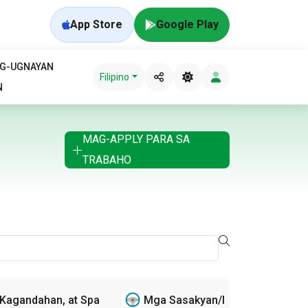
App Store
Google Play
AG-UGNAYAN
Filipino
N
MAG-APPLY PARA SA
TRABAHO
 Kagandahan, at Spa
Mga Sasakyan/Motorsiklista/Ka