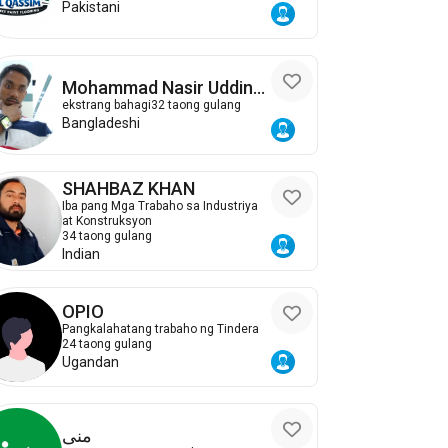
Pakistani
Mohammad Nasir Uddin
Sumon
ekstrang bahagi
32 taong gulang
Bangladeshi
SHAHBAZ KHAN
Iba pang Mga Trabaho sa Industriya
at Konstruksyon
34 taong gulang
Indian
OPIO
Pangkalahatang trabaho ng Tindera
24 taong gulang
Ugandan
منى