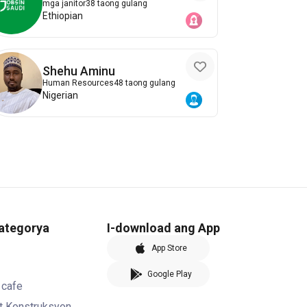
mga janitor
38 taong gulang
Ethiopian
Shehu Aminu
Human Resources
48 taong gulang
Nigerian
kategorya
I-download ang App
App Store
Google Play
 cafe
at Konstruksyon