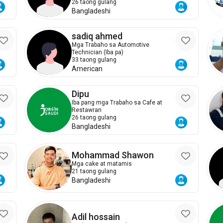
26 taong gulang
Bangladeshi
sadiq ahmed
Mga Trabaho sa Automotive
Technician (Iba pa)
33 taong gulang
American
Dipu
Iba pang mga Trabaho sa Cafe at
Restawran
26 taong gulang
Bangladeshi
Mohammad Shawon
Mga cake at matamis
21 taong gulang
Bangladeshi
Adil hossain