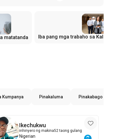
Iba pang mga trabaho sa Kalinisan at pang
a matatanda
a Kumpanya
Pinakaluma
Pinakabago
Ayon sa P
Ikechukwu
inhinyero ng makina
52 taong gulang
Nigerian