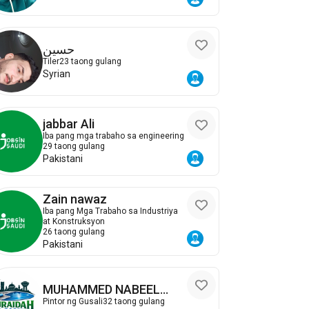
حسين
Tiler
23 taong gulang
Syrian
jabbar Ali
Iba pang mga trabaho sa engineering
29 taong gulang
Pakistani
Zain nawaz
Iba pang Mga Trabaho sa Industriya
at Konstruksyon
26 taong gulang
Pakistani
MUHAMMED NABEEL
YASIN
Pintor ng Gusali
32 taong gulang