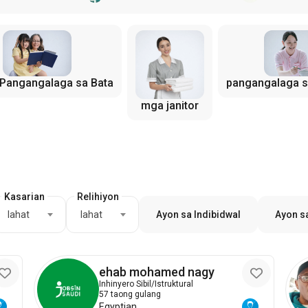
 Pangangalaga sa Bata
pangangalaga s
mga janitor
Kasarian
Relihiyon
lahat
lahat
Ayon sa Indibidwal
Ayon s
ehab mohamed nagy
Inhinyero Sibil/Istruktural
57 taong gulang
Egyptian