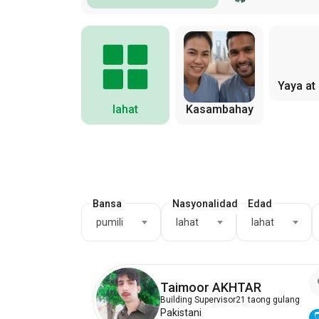
Yaya at
lahat
Kasambahay
Bansa
Nasyonalidad
Edad
pumili
lahat
lahat
Taimoor AKHTAR
Building Supervisor
21 taong gulang
Pakistani