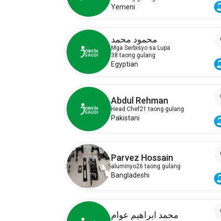
Yemeni
محمود محمد
Mga Serbisyo sa Lupa
38 taong gulang
Egyptian
Abdul Rehman
Head Chef
21 taong gulang
Pakistani
Parvez Hossain
aluminyo
26 taong gulang
Bangladeshi
محمد ابراهيم عوام