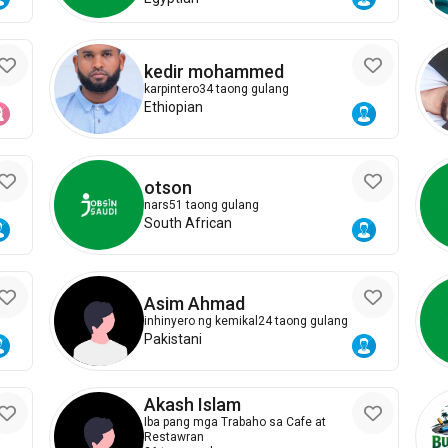
kedir mohammed
karpintero
34 taong gulang
Ethiopian
otson
nars
51 taong gulang
South African
Asim Ahmad
inhinyero ng kemikal
24 taong gulang
Pakistani
Akash Islam
Iba pang mga Trabaho sa Cafe at
Restawran