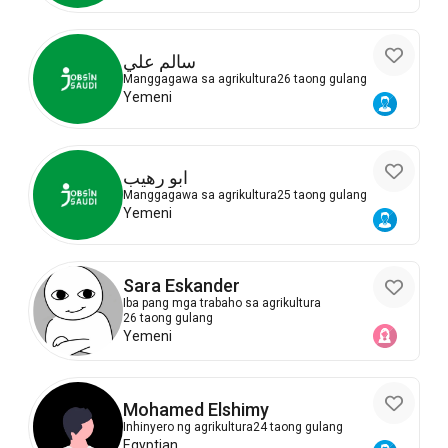
سالم علي
Manggagawa sa agrikultura
26 taong gulang
Yemeni
ابو رهيب
Manggagawa sa agrikultura
25 taong gulang
Yemeni
Sara Eskander
Iba pang mga trabaho sa agrikultura
26 taong gulang
Yemeni
Mohamed Elshimy
Inhinyero ng agrikultura
24 taong gulang
Egyptian