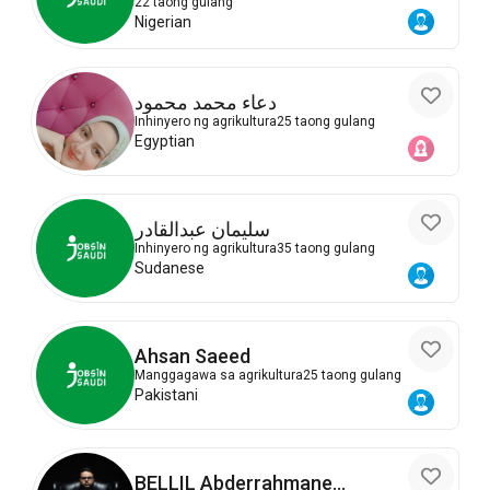
22 taong gulang
Nigerian
دعاء محمد محمود
Inhinyero ng agrikultura
25 taong gulang
Egyptian
سليمان عبدالقادر
Inhinyero ng agrikultura
35 taong gulang
Sudanese
Ahsan Saeed
Manggagawa sa agrikultura
25 taong gulang
Pakistani
BELLIL Abderrahmane