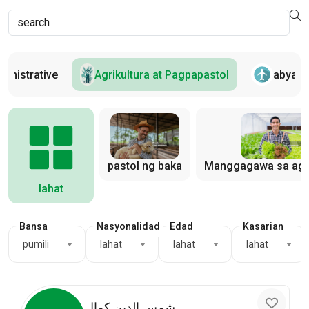
ministrative
Agrikultura at Pagpapastol
abyas
pastol ng baka
Manggagawa sa agri
lahat
Bansa
Nasyonalidad
Edad
Kasarian
pumili
lahat
lahat
lahat
شمس الدين كمال