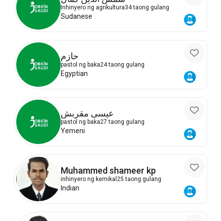
Inhinyero ng agrikultura
34 taong gulang
Sudanese
حازم
pastol ng baka
24 taong gulang
Egyptian
عيسى مقربش
pastol ng baka
27 taong gulang
Yemeni
Muhammed shameer kp
inhinyero ng kemikal
25 taong gulang
Indian