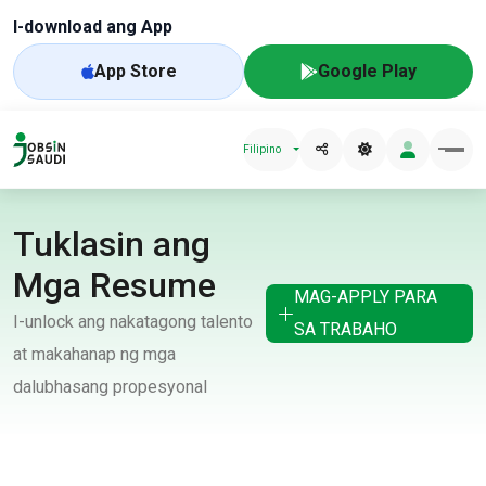
I-download ang App
App Store
Google Play
Filipino
Tuklasin ang
Mga Resume
MAG-APPLY PARA
I-unlock ang nakatagong talento
SA TRABAHO
at makahanap ng mga
dalubhasang propesyonal