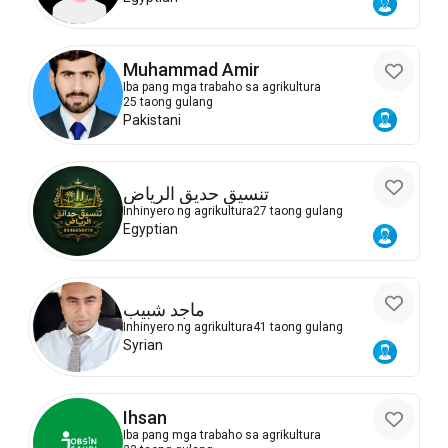
Muhammad Amir
Iba pang mga trabaho sa agrikultura
25 taong gulang
Pakistani
تنسيق حديق الرياض
Inhinyero ng agrikultura
27 taong gulang
Egyptian
ماجد شبيب
Inhinyero ng agrikultura
41 taong gulang
Syrian
Ihsan
Iba pang mga trabaho sa agrikultura