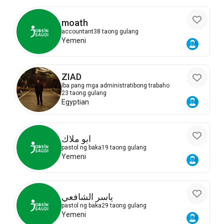
moath
accountant
38 taong gulang
Yemeni
ZIAD
Iba pang mga administratibong trabaho
23 taong gulang
Egyptian
ابو ملاك
pastol ng baka
19 taong gulang
Yemeni
ياسر الشافعي
pastol ng baka
29 taong gulang
Yemeni