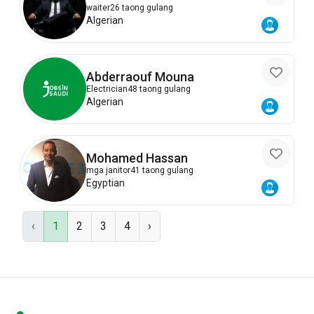
Abdelkader
waiter
26 taong gulang
Algerian
Abderraouf Mouna
Electrician
48 taong gulang
Algerian
Mohamed Hassan
mga janitor
41 taong gulang
Egyptian
‹
1
2
3
4
›