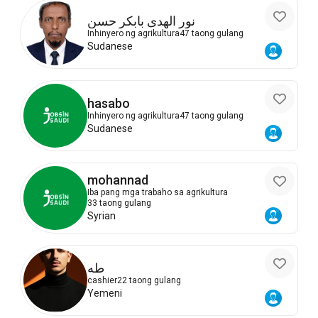
نور الهدى بابكر حسن
Inhinyero ng agrikultura
47 taong gulang
Sudanese
hasabo
Inhinyero ng agrikultura
47 taong gulang
Sudanese
mohannad
Iba pang mga trabaho sa agrikultura
33 taong gulang
Syrian
طه
cashier
22 taong gulang
Yemeni