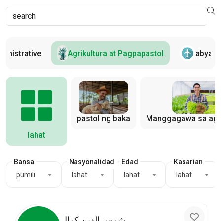
ministrative
Agrikultura at Pagpapastol
abyas
pastol ng baka
Manggagawa sa agri
lahat
Bansa
Nasyonalidad
Edad
Kasarian
pumili
lahat
lahat
lahat
شمس الدين كمال