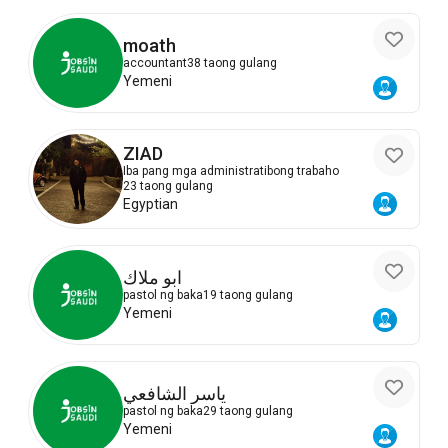
moath
accountant
38 taong gulang
Yemeni
ZIAD
Iba pang mga administratibong trabaho
23 taong gulang
Egyptian
ابو ملاك
pastol ng baka
19 taong gulang
Yemeni
ياسر الشافعي
pastol ng baka
29 taong gulang
Yemeni