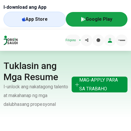
I-download ang App
App Store
Google Play
Filipino
Tuklasin ang
Mga Resume
MAG-APPLY PARA
I-unlock ang nakatagong talento
SA TRABAHO
at makahanap ng mga
dalubhasang propesyonal