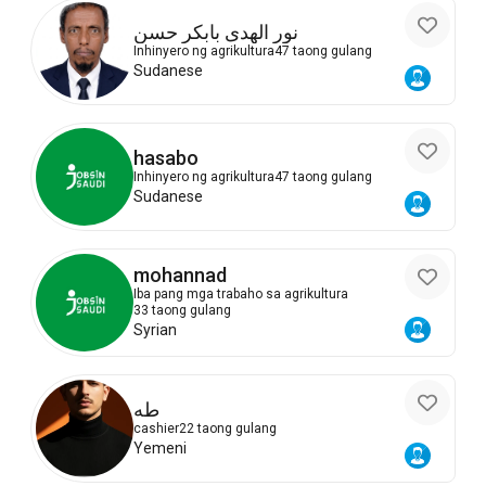
نور الهدى بابكر حسن
Inhinyero ng agrikultura
47 taong gulang
Sudanese
hasabo
Inhinyero ng agrikultura
47 taong gulang
Sudanese
mohannad
Iba pang mga trabaho sa agrikultura
33 taong gulang
Syrian
طه
cashier
22 taong gulang
Yemeni