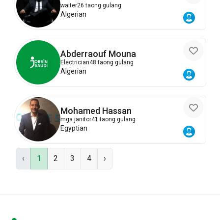
Abdelkader
waiter
26 taong gulang
Algerian
Abderraouf Mouna
Electrician
48 taong gulang
Algerian
Mohamed Hassan
mga janitor
41 taong gulang
Egyptian
‹
1
2
3
4
›