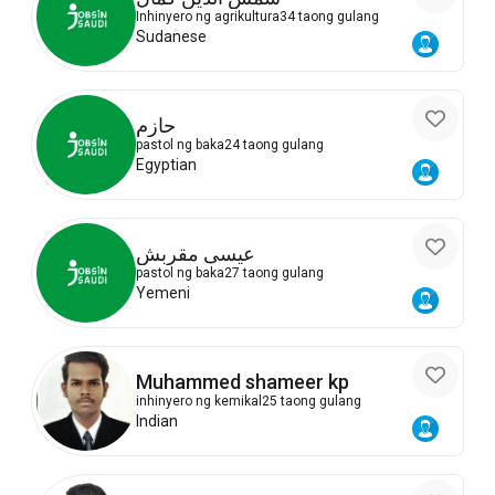
Inhinyero ng agrikultura
34 taong gulang
Sudanese
حازم
pastol ng baka
24 taong gulang
Egyptian
عيسى مقربش
pastol ng baka
27 taong gulang
Yemeni
Muhammed shameer kp
inhinyero ng kemikal
25 taong gulang
Indian