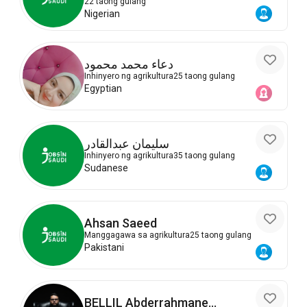
22 taong gulang
Nigerian
دعاء محمد محمود
Inhinyero ng agrikultura
25 taong gulang
Egyptian
سليمان عبدالقادر
Inhinyero ng agrikultura
35 taong gulang
Sudanese
Ahsan Saeed
Manggagawa sa agrikultura
25 taong gulang
Pakistani
BELLIL Abderrahmane