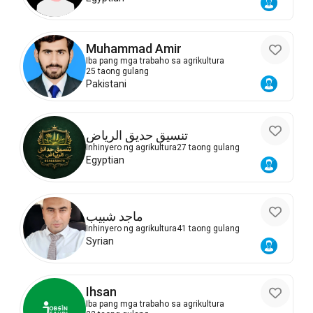
Muhammad Amir
Iba pang mga trabaho sa agrikultura
25 taong gulang
Pakistani
تنسيق حديق الرياض
Inhinyero ng agrikultura
27 taong gulang
Egyptian
ماجد شبيب
Inhinyero ng agrikultura
41 taong gulang
Syrian
Ihsan
Iba pang mga trabaho sa agrikultura