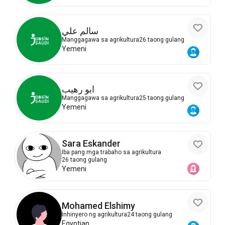
سالم علي
Manggagawa sa agrikultura
26 taong gulang
Yemeni
ابو رهيب
Manggagawa sa agrikultura
25 taong gulang
Yemeni
Sara Eskander
Iba pang mga trabaho sa agrikultura
26 taong gulang
Yemeni
Mohamed Elshimy
Inhinyero ng agrikultura
24 taong gulang
Egyptian