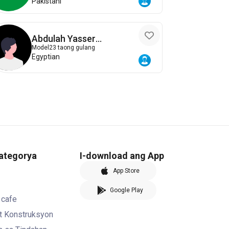
Pakistani
Abdulah Yasser
Elbagoury
Model
23 taong gulang
Egyptian
kategorya
I-download ang App
App Store
Google Play
 cafe
at Konstruksyon