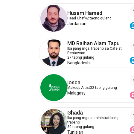
Husam Hamed
Head Chef
42 taong gulang
Jordanian
MD Raihan Alam Tapu
Iba pang mga Trabaho sa Cafe at
Restawran
27 taong gulang
Bangladeshi
josca
Makeup Artist
32 taong gulang
Malagasy
Ghada
Iba pang mga administratibong
trabaho
30 taong gulang
Tunisian