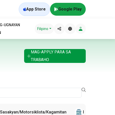
App Store
Google Play
AG-UGNAYAN
Filipino
N
MAG-APPLY PARA SA
TRABAHO
Sasakyan/Motorsiklista/Kagamitan
Mga Manggagaw