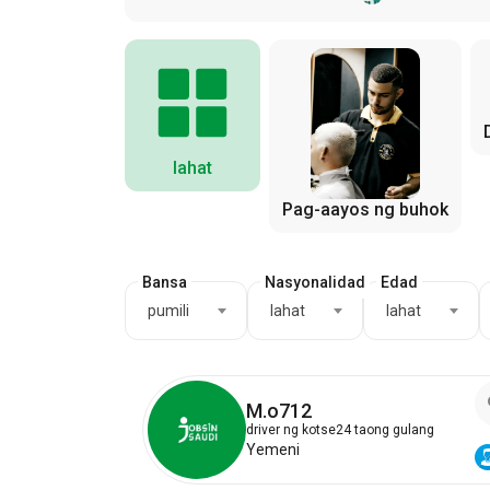
lahat
Pag-aayos ng buhok
Bansa
Nasyonalidad
Edad
pumili
lahat
lahat
M.o712
driver ng kotse
24 taong gulang
Yemeni