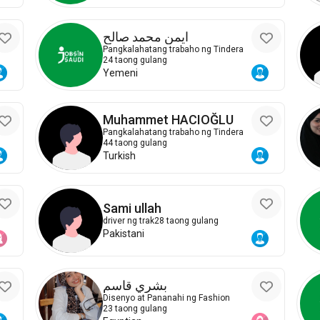
ايمن محمد صالح
Pangkalahatang trabaho ng Tindera
24 taong gulang
Yemeni
Muhammet HACIOĞLU
Pangkalahatang trabaho ng Tindera
44 taong gulang
Turkish
Sami ullah
driver ng trak
28 taong gulang
Pakistani
بشري قاسم
Disenyo at Pananahi ng Fashion
23 taong gulang