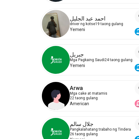
احمد عبد الجليل
driver ng kotse
19 taong gulang
Yemeni
جبريل
Mga Pagkaing Saudi
24 taong gulang
Yemeni
Arwa
Mga cake at matamis
22 taong gulang
American
جلال سالم
Pangkalahatang trabaho ng Tindera
26 taong gulang