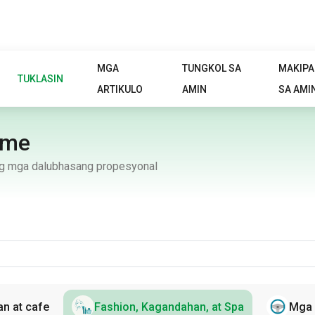
MGA
TUNGKOL SA
MAKIP
TUKLASIN
ARTIKULO
AMIN
SA AMI
ume
 ng mga dalubhasang propesyonal
n at cafe
Fashion, Kagandahan, at Spa
Mga 