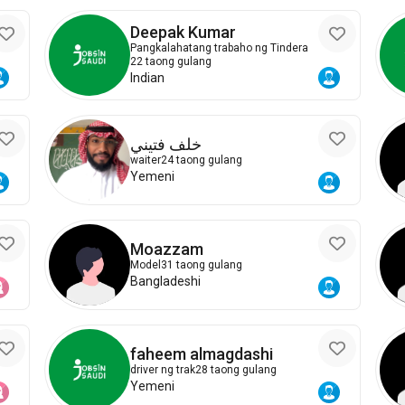
Deepak Kumar
Pangkalahatang trabaho ng Tindera
22 taong gulang
Indian
خلف فتيني
waiter
24 taong gulang
Yemeni
Moazzam
Model
31 taong gulang
Bangladeshi
faheem almagdashi
driver ng trak
28 taong gulang
Yemeni