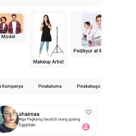
Model
Pedikyur at Manicure
Makeup Artist
a Kumpanya
Pinakaluma
Pinakabago
Ayon sa P
shaimaa
Mga Pagkaing Saudi
26 taong gulang
Egyptian