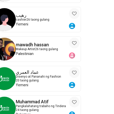
رهيب
cashier
26 taong gulang
Yemeni
mawadh hassan
Makeup Artist
26 taong gulang
Palestinian
عماد العمري
Disenyo at Pananahi ng Fashion
20 taong gulang
Yemeni
Muhammad Atif
Pangkalahatang trabaho ng Tindera
24 taong gulang