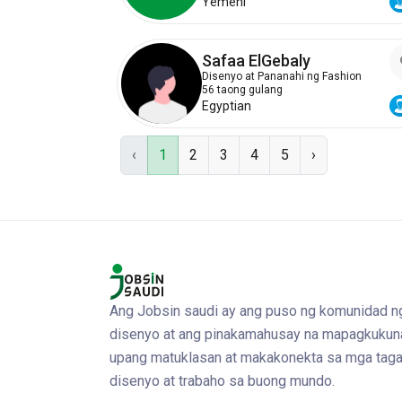
Yemeni
Safaa ElGebaly
Disenyo at Pananahi ng Fashion
56 taong gulang
Egyptian
‹
1
2
3
4
5
›
Ang Jobsin saudi ay ang puso ng komunidad n
disenyo at ang pinakamahusay na mapagkukun
upang matuklasan at makakonekta sa mga taga
disenyo at trabaho sa buong mundo.