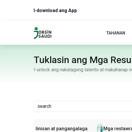
I-download ang App
TAHANAN
Tuklasin ang Mga Res
I-unlock ang nakatagong talento at makahanap
Trabaho
Kalinisan at pangangalaga
Mga restawra