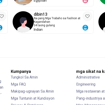
Egyptian
dibin13
Iba pang Mga Trabaho sa Fashion at
Kagandahan
34 taong gulang
Indian
Kumpanya
mga sikat na 
Tungkol Sa Amin
Administrative
g
Mga FAQ
Engineering
an
Makipag-ugnayan Sa Amin
Mga restawran at
-
Mga Tuntunin at Kundisyon
Pang-industriya 