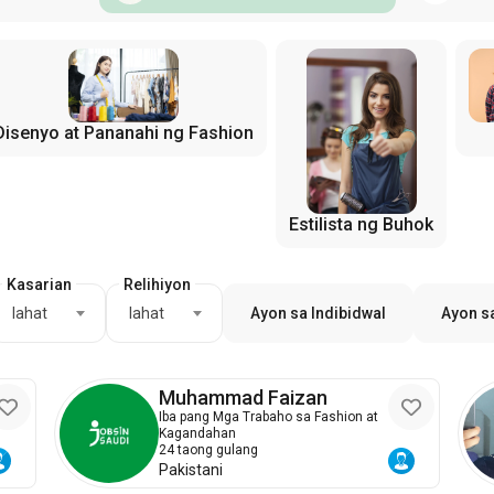
Disenyo at Pananahi ng Fashion
Estilista ng Buhok
Kasarian
Relihiyon
lahat
lahat
Ayon sa Indibidwal
Ayon s
Muhammad Faizan
Iba pang Mga Trabaho sa Fashion at
Kagandahan
24 taong gulang
Pakistani