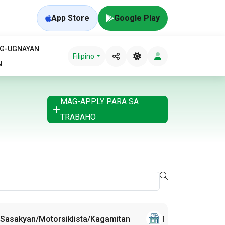
App Store
Google Play
AG-UGNAYAN
Filipino
N
MAG-APPLY PARA SA
TRABAHO
Sasakyan/Motorsiklista/Kagamitan
Mga Manggagaw