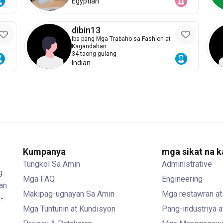
Egyptian
dibin13
Iba pang Mga Trabaho sa Fashion at
Kagandahan
34 taong gulang
Indian
Kumpanya
mga sikat na 
Tungkol Sa Amin
Administrative
g
Mga FAQ
Engineering
an
Makipag-ugnayan Sa Amin
Mga restawran at
-
Mga Tuntunin at Kundisyon
Pang-industriya 