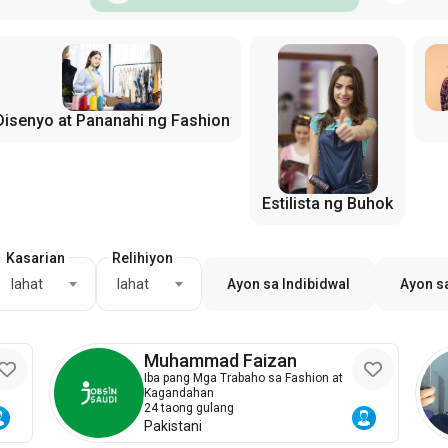
Disenyo at Pananahi ng Fashion
Estilista ng Buhok
Kasarian
Relihiyon
lahat
lahat
Ayon sa Indibidwal
Ayon s
Muhammad Faizan
Iba pang Mga Trabaho sa Fashion at
Kagandahan
24 taong gulang
Pakistani