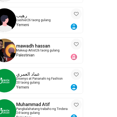
رهيب
cashier
26 taong gulang
Yemeni
mawadh hassan
Makeup Artist
26 taong gulang
Palestinian
عماد العمري
Disenyo at Pananahi ng Fashion
20 taong gulang
Yemeni
Muhammad Atif
Pangkalahatang trabaho ng Tindera
24 taong gulang