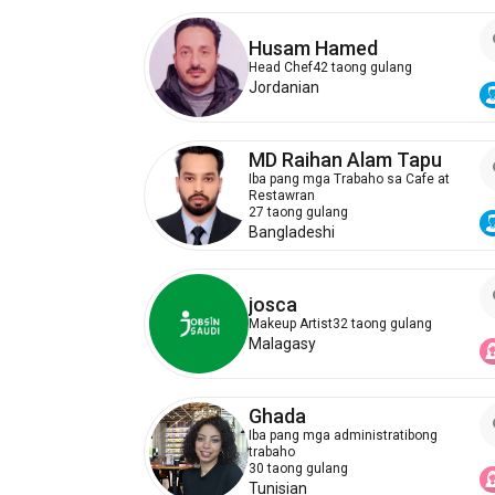
Husam Hamed
Head Chef
42 taong gulang
Jordanian
MD Raihan Alam Tapu
Iba pang mga Trabaho sa Cafe at
Restawran
27 taong gulang
Bangladeshi
josca
Makeup Artist
32 taong gulang
Malagasy
Ghada
Iba pang mga administratibong
trabaho
30 taong gulang
Tunisian