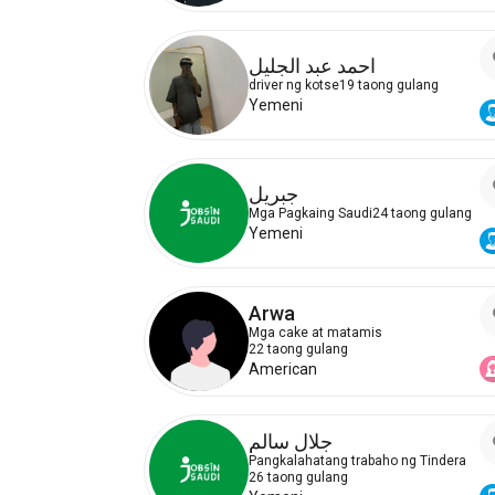
احمد عبد الجليل
driver ng kotse
19 taong gulang
Yemeni
جبريل
Mga Pagkaing Saudi
24 taong gulang
Yemeni
Arwa
Mga cake at matamis
22 taong gulang
American
جلال سالم
Pangkalahatang trabaho ng Tindera
26 taong gulang