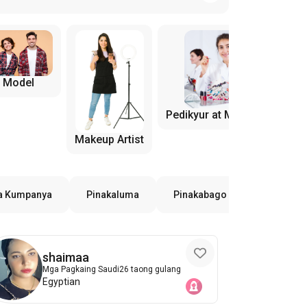
Model
Pedikyur at Manicure
Makeup Artist
a Kumpanya
Pinakaluma
Pinakabago
Ayon sa P
shaimaa
Mga Pagkaing Saudi
26 taong gulang
Egyptian