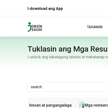
I-download ang App
TAHANAN
Tuklasin ang Mga Res
I-unlock ang nakatagong talento at makahanap
Trabaho
Kalinisan at pangangalaga
Mga restawra