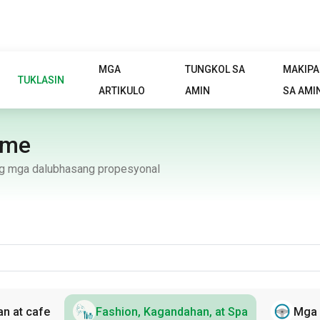
MGA
TUNGKOL SA
MAKIP
TUKLASIN
ARTIKULO
AMIN
SA AMI
ume
 ng mga dalubhasang propesyonal
n at cafe
Fashion, Kagandahan, at Spa
Mga 