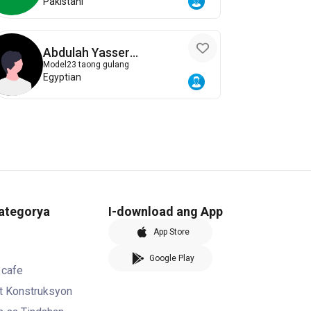
Pakistani
Abdulah Yasser
Elbagoury
Model
23 taong gulang
Egyptian
kategorya
I-download ang App
App Store
Google Play
 cafe
at Konstruksyon