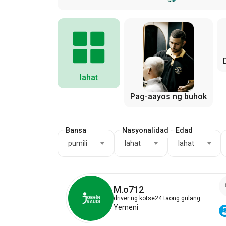
lahat
Pag-aayos ng buhok
Bansa
Nasyonalidad
Edad
pumili
lahat
lahat
M.o712
driver ng kotse
24 taong gulang
Yemeni