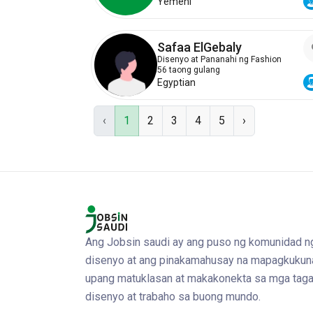
Yemeni
Safaa ElGebaly
Disenyo at Pananahi ng Fashion
56 taong gulang
Egyptian
‹
1
2
3
4
5
›
Ang Jobsin saudi ay ang puso ng komunidad n
disenyo at ang pinakamahusay na mapagkukun
upang matuklasan at makakonekta sa mga taga
disenyo at trabaho sa buong mundo.