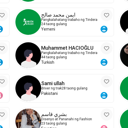
ايمن محمد صالح
Pangkalahatang trabaho ng Tindera
24 taong gulang
Yemeni
Muhammet HACIOĞLU
Pangkalahatang trabaho ng Tindera
44 taong gulang
Turkish
Sami ullah
driver ng trak
28 taong gulang
Pakistani
بشري قاسم
Disenyo at Pananahi ng Fashion
23 taong gulang