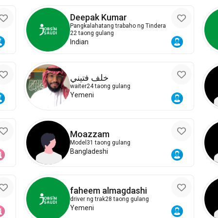
Deepak Kumar
Pangkalahatang trabaho ng Tindera
22 taong gulang
Indian
خلف فتيني
waiter
24 taong gulang
Yemeni
Moazzam
Model
31 taong gulang
Bangladeshi
faheem almagdashi
driver ng trak
28 taong gulang
Yemeni